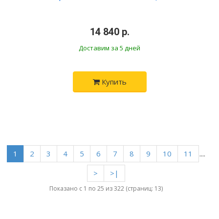
•
14 840 р.
•
Доставим за 5 дней
Купить
1
2
3
4
5
6
7
8
9
10
11
....
>
>|
Показано с 1 по 25 из 322 (страниц: 13)