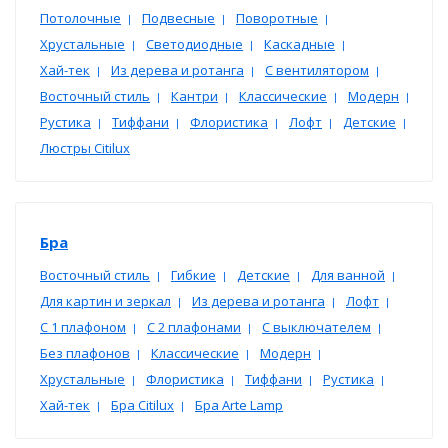
Потолочные
Подвесные
Поворотные
|
|
|
Хрустальные
Светодиодные
Каскадные
|
|
|
Хай-тек
Из дерева и ротанга
С вентилятором
|
|
|
Восточный стиль
Кантри
Классические
Модерн
|
|
|
|
Рустика
Тиффани
Флористика
Лофт
Детские
|
|
|
|
|
Люстры Citilux
Бра
Восточный стиль
Гибкие
Детские
Для ванной
|
|
|
|
Для картин и зеркал
Из дерева и ротанга
Лофт
|
|
|
С 1 плафоном
С 2 плафонами
С выключателем
|
|
|
Без плафонов
Классические
Модерн
|
|
|
Хрустальные
Флористика
Тиффани
Рустика
|
|
|
|
Хай-тек
Бра Citilux
Бра Arte Lamp
|
|