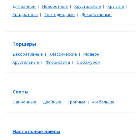
Для ванной
Поворотные
Хрустальные
Круглые
|
|
|
|
Квадратные
Светодиодные
Декоративные
|
|
Торшеры
Декоративные
Классические
Модерн
|
|
|
Хрустальные
Флористика
С абажуром
|
|
Споты
Одиночные
Двойные
Тройные
4 и больше
|
|
|
Настольные лампы