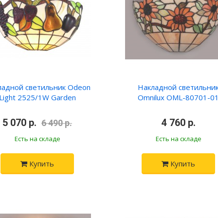
ладной светильник Odeon
Накладной светильни
Light 2525/1W Garden
Omnilux OML-80701-0
5 070 р.
4 760 р.
6 490 р.
Есть на складе
Есть на складе
Купить
Купить