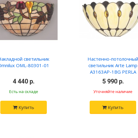
Накладной светильник
Настенно-потолочны
Omnilux OML-80301-01
светильник Arte Lamp
A3163AP-1BG PERLA
4 440 р.
5 990 р.
Есть на складе
Уточняйте наличие
Купить
Купить