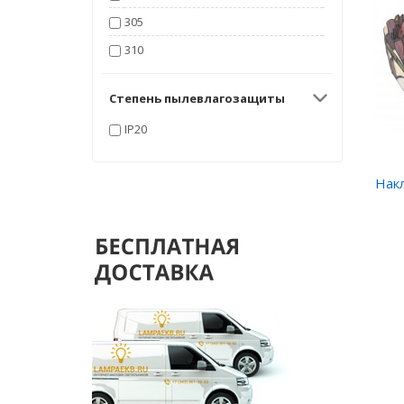
305
310
Степень пылевлагозащиты
IP20
Нак