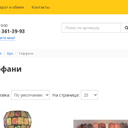
врат и обмен
Контакты
9:00
) 361-39-93
ите мне!
я
Бра
Тиффани
ффани
овка:
На странице: