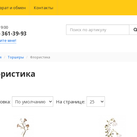
врат и обмен
Контакты
9:00
) 361-39-93
ите мне!
я
Торшеры
Флористика
ристика
овка:
На странице: