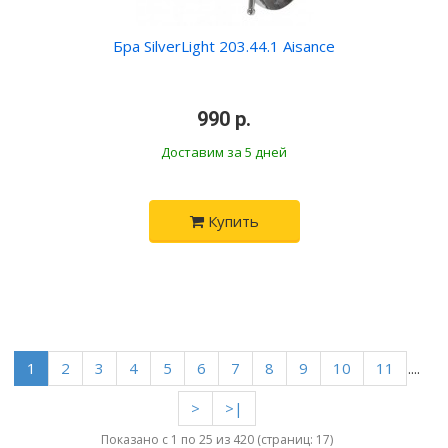
Бра SilverLight 203.44.1 Aisance
•
990 р.
•
Доставим за 5 дней
Купить
1
2
3
4
5
6
7
8
9
10
11
....
>
>|
Показано с 1 по 25 из 420 (страниц: 17)