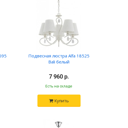
595
Подвесная люстра Alfa 18525
Bali белый
•
7 960 р.
•
Есть на складе
Купить