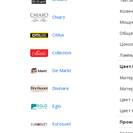
Тип л
Колич
Chiaro
Мощно
Общая
Citilux
Цокол
Collezioni
Лампы
Цвет
De Markt
Матер
Divinare
Матер
Цвет 
Eglo
Цвет 
Прои
Eurosvet