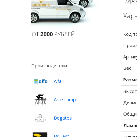
Хара
Хара
Код т
Произ
Артик
Производители:
Вес
Разм
Alfa
Высот
Arte Lamp
Диаме
Общие
Bogates
Ламп
Brilliant