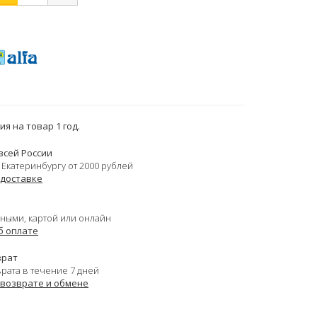
я на товар 1 год.
всей России
 Екатеринбургу от 2000 рублей
 доставке
ными, картой или онлайн
б оплате
врат
врата в течение 7 дней
 возврате и обмене