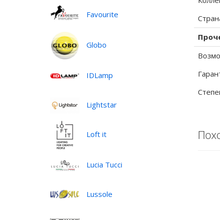
Колле
Favourite
Стран
Проч
Globo
Возмо
Гаран
IDLamp
Степе
Lightstar
Пох
Loft it
Lucia Tucci
Lussole