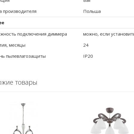
кция
Bali
а производителя
Польша
ее
жность подключения диммера
можно, если установит
тия, месяцы
24
нь пылевлагозащиты
IP20
ожие товары