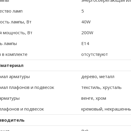
ампы
энергосберегающая ил
ество ламп
5
сть лампы, Вт
40W
 мощность, Вт
200W
ь лампы
E14
 в комплекте
отсутствуют
/материал
иал арматуры
дерево, металл
иал плафонов и подвесок
текстиль, хрусталь
арматуры
венге, хром
плафонов и подвесок
кремовый, некрашенн
зводитель