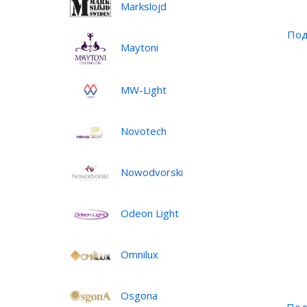
Markslojd
Под
Maytoni
MW-Light
Novotech
Nowodvorski
Odeon Light
Omnilux
Osgona