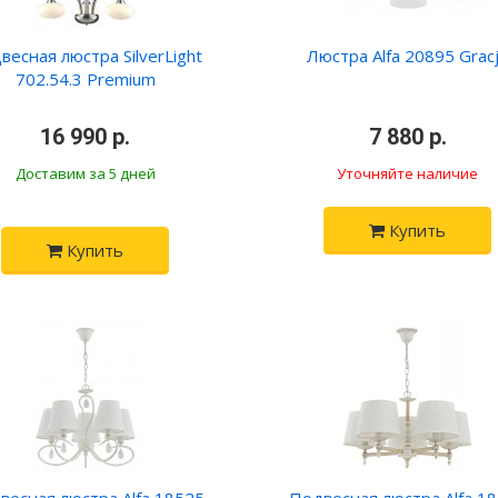
весная люстра SilverLight
Люстра Alfa 20895 Grac
702.54.3 Premium
•
16 990 р.
•
•
7 880 р.
•
Доставим за 5 дней
Уточняйте наличие
Купить
Купить