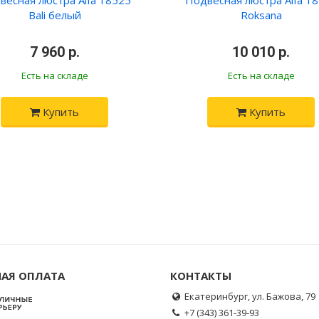
весная люстра Alfa 18525
Подвесная люстра Alfa 1
Bali белый
Roksana
•
7 960 р.
•
•
10 010 р.
•
Есть на складе
Есть на складе
Купить
Купить
АЯ ОПЛАТА
КОНТАКТЫ
Екатеринбург, ул. Бажова, 79
+7 (343) 361-39-93