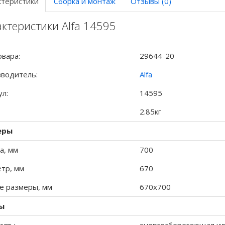
ктеристики
Сборка и монтаж
Отзывы (0)
ктеристики Alfa 14595
овара:
29644-20
водитель:
Alfa
ул:
14595
2.85кг
еры
а, мм
700
тр, мм
670
 размеры, мм
670x700
ы