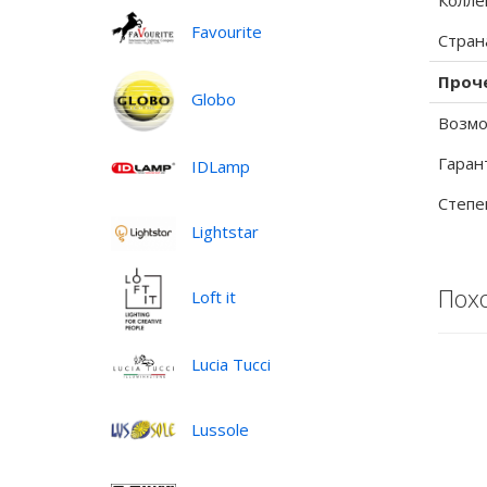
Колле
Favourite
Стран
Проч
Globo
Возмо
Гаран
IDLamp
Степе
Lightstar
Пох
Loft it
Lucia Tucci
Lussole