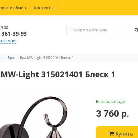
врат и обмен
Контакты
9:00
) 361-39-93
ите мне!
я
Бра
Бра MW-Light 315021401 Блеск 1
 MW-Light 315021401 Блеск 1
Есть на складе
3 760 р.
Купить