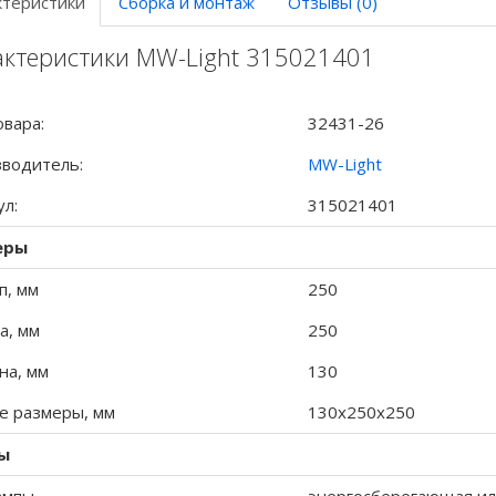
ктеристики
Сборка и монтаж
Отзывы (0)
актеристики MW-Light 315021401
овара:
32431-26
водитель:
MW-Light
ул:
315021401
еры
п, мм
250
а, мм
250
а, мм
130
 размеры, мм
130x250x250
ы