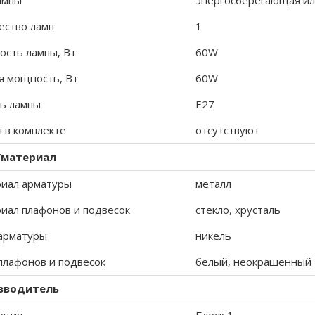
ампы
энергосберегающая ил
ество ламп
1
сть лампы, Вт
60W
 мощность, Вт
60W
ь лампы
E27
 в комплекте
отсутствуют
/материал
иал арматуры
металл
иал плафонов и подвесок
стекло, хрусталь
арматуры
никель
плафонов и подвесок
белый, неокрашенный
зводитель