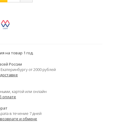
я на товар 1 год.
всей России
 Екатеринбургу от 2000 рублей
 доставке
ными, картой или онлайн
б оплате
врат
врата в течение 7 дней
 возврате и обмене