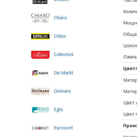
Тип л
Колич
Chiaro
Мощно
Общая
Citilux
Цокол
Collezioni
Лампы
Цвет
De Markt
Матер
Divinare
Матер
Цвет 
Eglo
Цвет 
Прои
Eurosvet