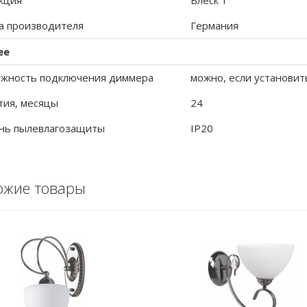
кция
Блеск 1
а производителя
Германия
ее
жность подключения диммера
можно, если установит
тия, месяцы
24
нь пылевлагозащиты
IP20
ожие товары