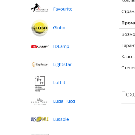
Колле
Favourite
Стран
Проч
Globo
Возмо
Гаран
IDLamp
Класс
Lightstar
Степе
Loft it
Пох
Lucia Tucci
Lussole