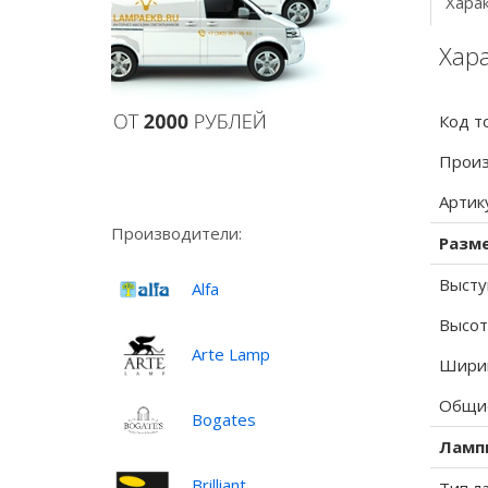
Хара
Хар
Код т
Произ
Артик
Производители:
Разм
Высту
Alfa
Высот
Arte Lamp
Ширин
Общие
Bogates
Ламп
Brilliant