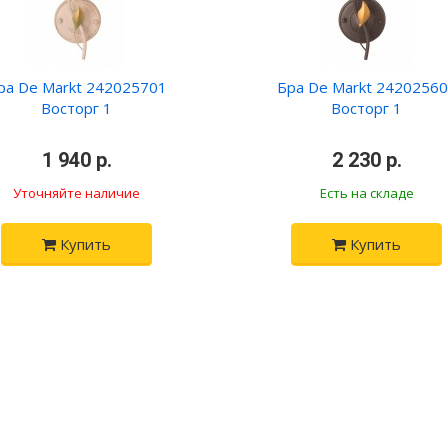
ра De Markt 242025701
Бра De Markt 2420256
Восторг 1
Восторг 1
•
1 940 р.
•
•
2 230 р.
•
Уточняйте наличие
Есть на складе
Купить
Купить