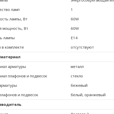
ампы
энергосберегающая ил
ество ламп
1
сть лампы, Вт
60W
 мощность, Вт
60W
ь лампы
E14
 в комплекте
отсутствуют
/материал
иал арматуры
металл
иал плафонов и подвесок
стекло
арматуры
бежевый
плафонов и подвесок
белый, оранжевый
зводитель