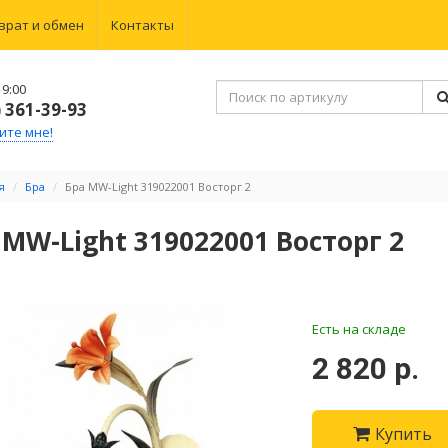
врат и обмен
Контакты
9:00
) 361-39-93
ите мне!
я
Бра
Бра MW-Light 319022001 Восторг 2
 MW-Light 319022001 Восторг 2
Есть на складе
2 820 р.
Купить