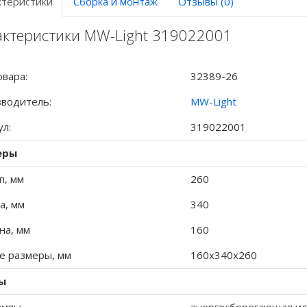
ктеристики
Сборка и монтаж
Отзывы (0)
актеристики MW-Light 319022001
овара:
32389-26
водитель:
MW-Light
ул:
319022001
еры
п, мм
260
а, мм
340
а, мм
160
 размеры, мм
160x340x260
ы