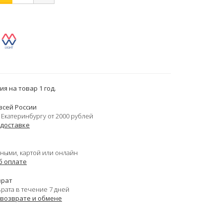
я на товар 1 год.
всей России
 Екатеринбургу от 2000 рублей
 доставке
ными, картой или онлайн
б оплате
врат
врата в течение 7 дней
 возврате и обмене