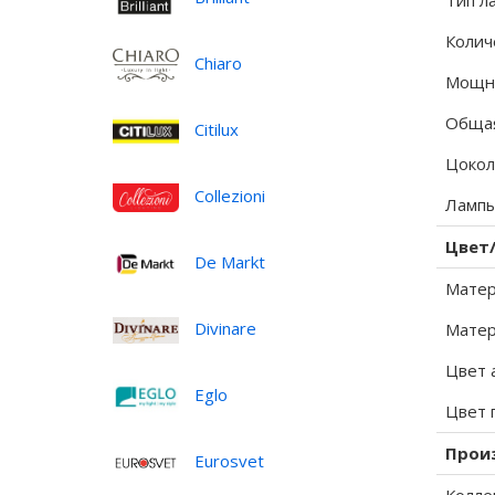
Тип л
Колич
Chiaro
Мощно
Общая
Citilux
Цокол
Collezioni
Лампы
Цвет
De Markt
Матер
Divinare
Матер
Цвет 
Eglo
Цвет 
Прои
Eurosvet