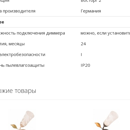
кция
Восторг 2
а производителя
Германия
ее
жность подключения диммера
можно, если установит
тия, месяцы
24
 электробезопасности
I
нь пылевлагозащиты
IP20
ожие товары