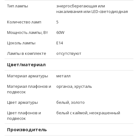
Тип лампы
энергосберегающая или
накаливания или LED-светодиодная
Количество ламп
5
Мощность лампы, Вт
60W
Цоколь лампы
E14
Лампы в комплекте
отсутствуют
Цвет/материал
Материал арматуры
металл
Материал плафонов и
органза, хрусталь
подвесок
Цвет арматуры
белый, золото
Цвет плафонов и
белый с каймой, неокрашенный
подвесок
Производитель