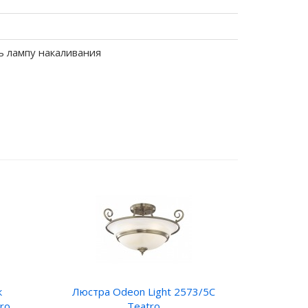
ь лампу накаливания
к
Люстра Odeon Light 2573/5C
ro
Teatro