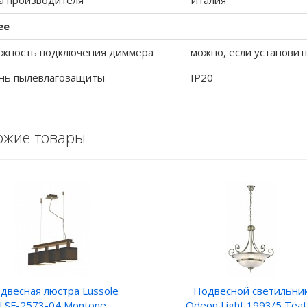
а производителя
Италия
ее
жность подключения диммера
можно, если установит
нь пылевлагозащиты
IP20
ожие товары
двесная люстра Lussole
Подвесной светильни
LSF-2573-04 Montone
Odeon Light 1993/5 Teat