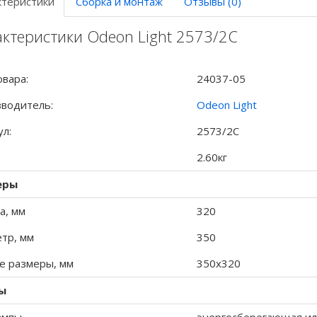
ктеристики
Сборка и монтаж
Отзывы (0)
ктеристики Odeon Light 2573/2C
овара:
24037-05
водитель:
Odeon Light
ул:
2573/2C
2.60кг
еры
а, мм
320
тр, мм
350
 размеры, мм
350x320
ы