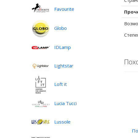
Стран
Favourite
Проч
Возмо
Globo
Степе
IDLamp
Пох
Lightstar
Loft it
Lucia Tucci
Lussole
По