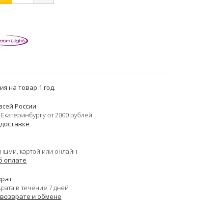
я на товар 1 год.
всей России
 Екатеринбургу от 2000 рублей
 доставке
ными, картой или онлайн
б оплате
врат
врата в течение 7 дней
 возврате и обмене