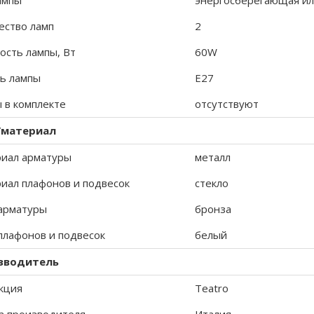
ампы
энергосберегающая ил
ество ламп
2
сть лампы, Вт
60W
ь лампы
E27
 в комплекте
отсутствуют
/материал
иал арматуры
металл
иал плафонов и подвесок
стекло
арматуры
бронза
плафонов и подвесок
белый
зводитель
кция
Teatro