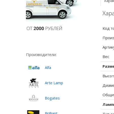
Хара
Хара
Код т
Произ
Артик
Производители:
Вес
Разм
Alfa
Высот
Arte Lamp
Диаме
Общие
Bogates
Ламп
Brilliant