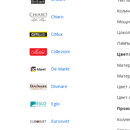
Тип л
Колич
Chiaro
Мощно
Цокол
Citilux
Лампы
Collezioni
Цвет
Матер
De Markt
Матер
Divinare
Цвет 
Цвет 
Eglo
Прои
Колле
Eurosvet