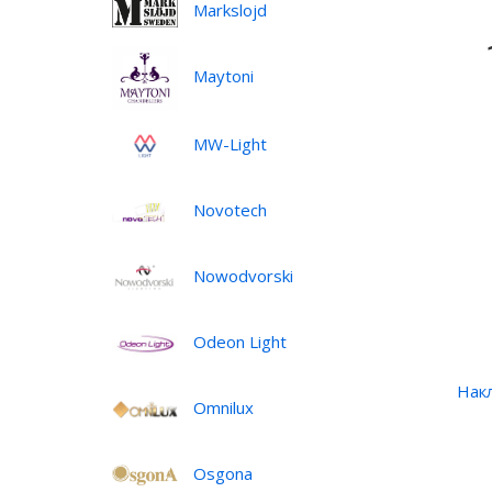
Markslojd
•
Maytoni
MW-Light
Novotech
Nowodvorski
Odeon Light
Нак
Omnilux
Osgona