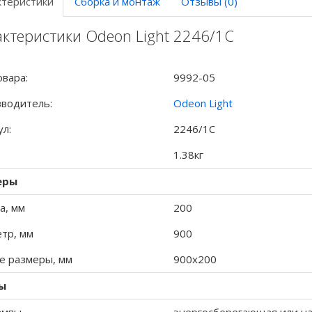
ктеристики
Сборка и монтаж
Отзывы (0)
ктеристики Odeon Light 2246/1C
овара:
9992-05
водитель:
Odeon Light
ул:
2246/1C
1.38кг
еры
а, мм
200
тр, мм
900
 размеры, мм
900x200
ы