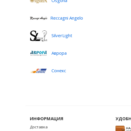
Osgona
Reccagni Angelo
SilverLight
Аврора
Сонекс
ИНФОРМАЦИЯ
УДОБН
Доставка