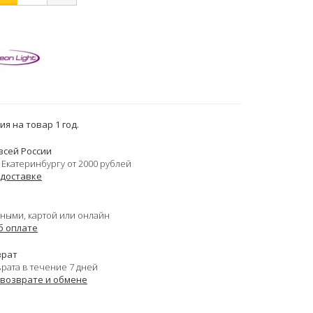
я на товар 1 год.
всей России
 Екатеринбургу от 2000 рублей
 доставке
ными, картой или онлайн
б оплате
врат
врата в течение 7 дней
 возврате и обмене