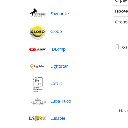
Стран
Проч
Favourite
Степе
Globo
Пох
IDLamp
Lightstar
Loft it
Lucia Tucci
Нак
Lussole