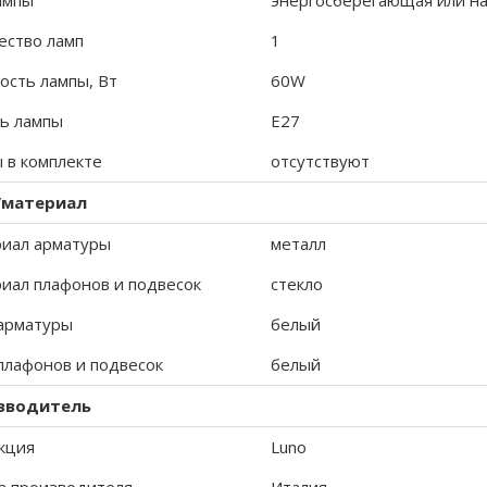
ампы
энергосберегающая или на
ество ламп
1
сть лампы, Вт
60W
ь лампы
E27
 в комплекте
отсутствуют
/материал
иал арматуры
металл
иал плафонов и подвесок
стекло
арматуры
белый
плафонов и подвесок
белый
зводитель
кция
Luno