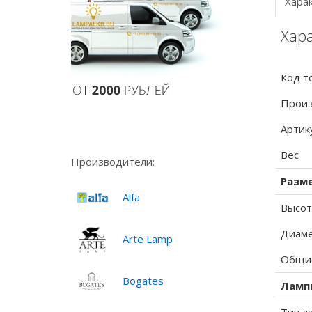
Хара
Хара
Код т
Произ
Артик
Вес
Производители:
Разм
Alfa
Высот
Диаме
Arte Lamp
Общие
Bogates
Ламп