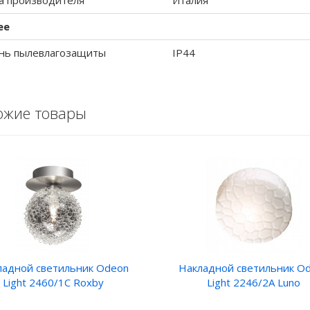
а производителя
Италия
ее
нь пылевлагозащиты
IP44
ожие товары
ладной светильник Odeon
Накладной светильник O
Light 2460/1C Roxby
Light 2246/2A Luno