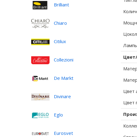
Тип л
Brilliant
Колич
Мощно
Chiaro
Цокол
Citilux
Лампы
Цвет
Collezioni
Матер
De Markt
Матер
Цвет 
Divinare
Цвет 
Прои
Eglo
Колле
Eurosvet