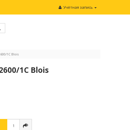
Учётная запись
00/1C Blois
600/1C Blois