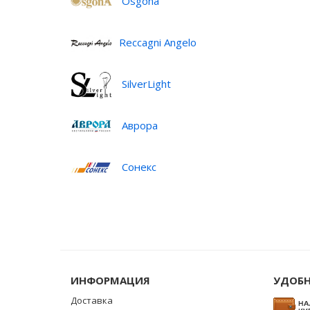
Osgona
Reccagni Angelo
SilverLight
Аврора
Сонекс
ИНФОРМАЦИЯ
УДОБН
Доставка