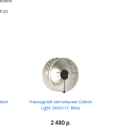
можно
IP20
deon
Накладной светильник Odeon
Light 2603/1C Blois
•
2 480 р.
•