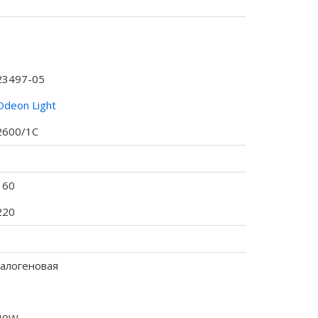
23497-05
Odeon Light
2600/1C
160
220
галогеновая
1