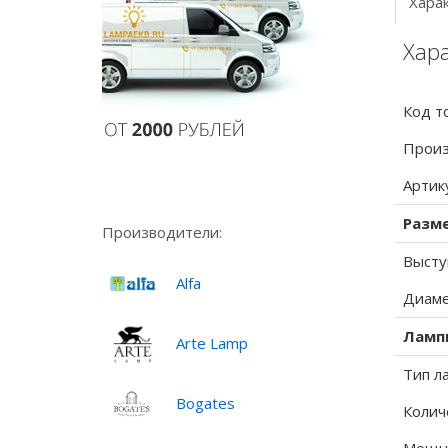
Хара
Хара
Код т
Произ
Артик
Разм
Производители:
Высту
Alfa
Диаме
Ламп
Arte Lamp
Тип л
Bogates
Колич