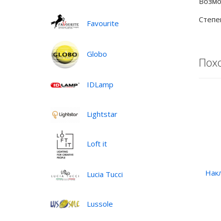
Возмо
Степе
Favourite
Globo
Пох
IDLamp
Lightstar
Loft it
Нак
Lucia Tucci
Lussole