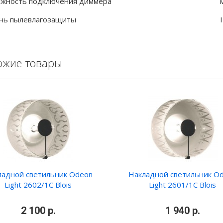
жность подключения диммера
нь пылевлагозащиты
ожие товары
ладной светильник Odeon
Накладной светильник O
Light 2602/1C Blois
Light 2601/1C Blois
•
2 100 р.
•
•
1 940 р.
•