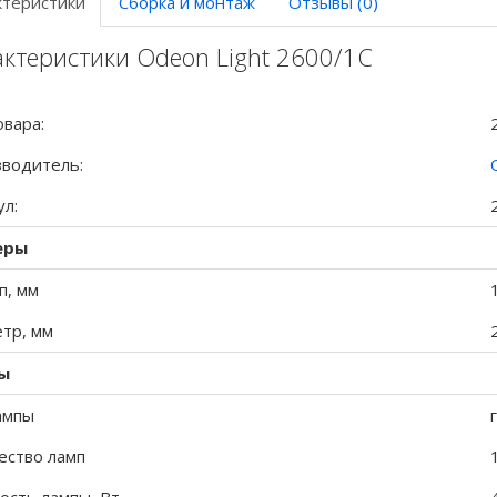
ктеристики
Сборка и монтаж
Отзывы (0)
ктеристики Odeon Light 2600/1C
овара:
водитель:
ул:
еры
п, мм
тр, мм
ы
ампы
ество ламп