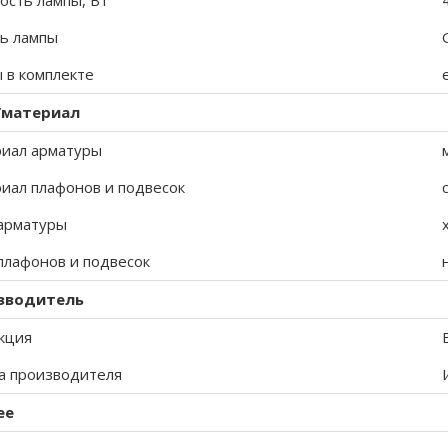
сть лампы, Вт
ь лампы
 в комплекте
/материал
иал арматуры
иал плафонов и подвесок
арматуры
плафонов и подвесок
зводитель
кция
а производителя
ее