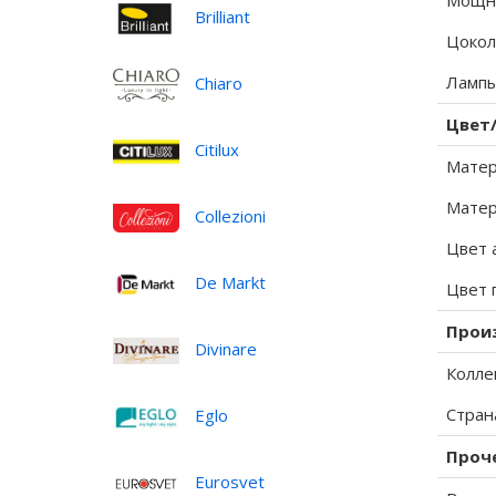
Мощно
Brilliant
Цокол
Лампы
Chiaro
Цвет
Citilux
Матер
Матер
Collezioni
Цвет 
De Markt
Цвет 
Прои
Divinare
Колле
Стран
Eglo
Проч
Eurosvet