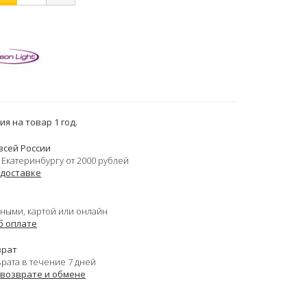
я на товар 1 год.
всей России
 Екатеринбургу от 2000 рублей
 доставке
ными, картой или онлайн
б оплате
врат
врата в течение 7 дней
 возврате и обмене