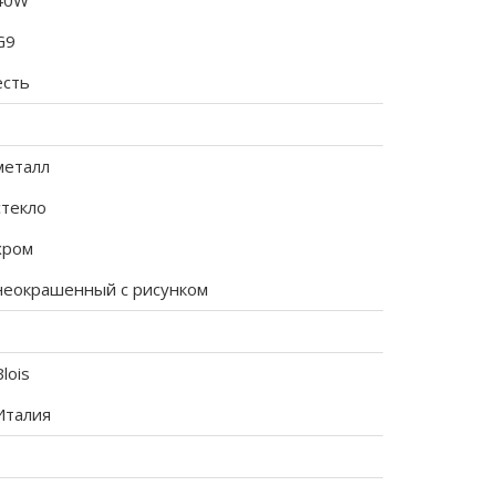
40W
G9
есть
металл
стекло
хром
неокрашенный с рисунком
Blois
Италия