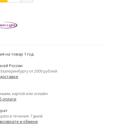
я на товар 1 год.
всей России
 Екатеринбургу от 2000 рублей
 доставке
ными, картой или онлайн
б оплате
врат
врата в течение 7 дней
 возврате и обмене