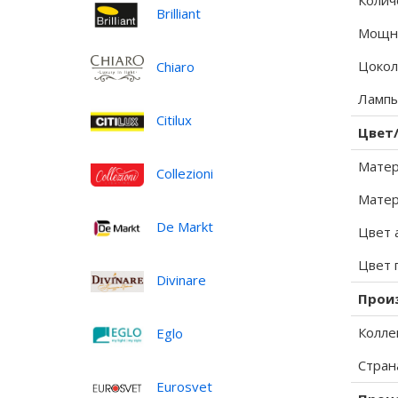
Колич
Brilliant
Мощно
Цокол
Chiaro
Лампы
Citilux
Цвет
Матер
Collezioni
Матер
De Markt
Цвет 
Цвет 
Divinare
Прои
Колле
Eglo
Стран
Eurosvet