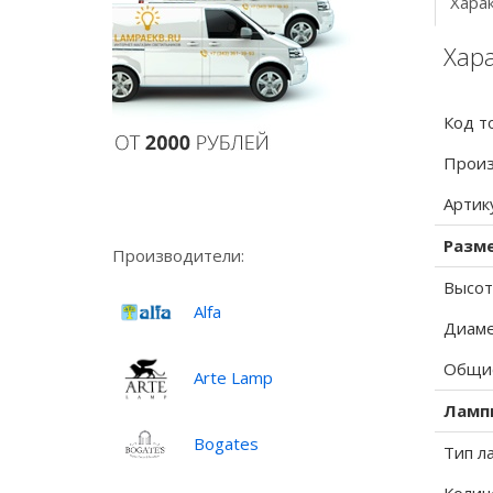
Хара
Хара
Код т
Произ
Артик
Разм
Производители:
Высот
Alfa
Диаме
Общие
Arte Lamp
Ламп
Bogates
Тип л