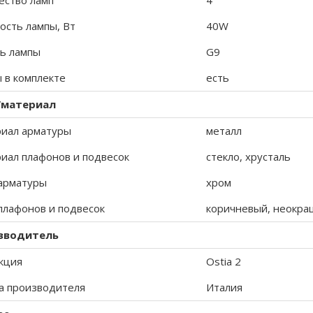
ество ламп
4
сть лампы, Вт
40W
ь лампы
G9
 в комплекте
есть
/материал
иал арматуры
металл
иал плафонов и подвесок
стекло, хрусталь
арматуры
хром
плафонов и подвесок
коричневый, неокра
зводитель
кция
Ostia 2
а производителя
Италия