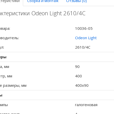
ктеристики
Сборка и монтаж
Отзывы (0)
ктеристики Odeon Light 2610/4C
овара:
10036-05
водитель:
Odeon Light
ул:
2610/4C
еры
а, мм
90
тр, мм
400
 размеры, мм
400x90
ы
ампы
галогеновая