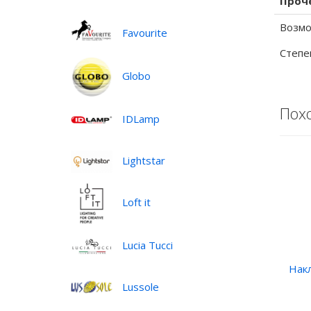
Проч
Возмо
Favourite
Степе
Globo
Пох
IDLamp
Lightstar
Loft it
Lucia Tucci
Нак
Lussole