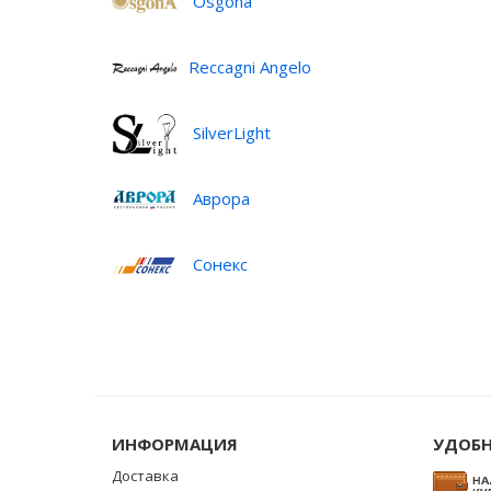
Osgona
Reccagni Angelo
SilverLight
Аврора
Сонекс
ИНФОРМАЦИЯ
УДОБН
Доставка