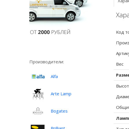
Хара
Хара
Код т
Произ
Артик
Производители:
Вес
Разм
Alfa
Высот
Arte Lamp
Диаме
Общие
Bogates
Ламп
Brilliant