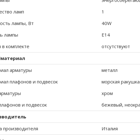
ампы
энергосберегаю
ество ламп
1
сть лампы, Вт
40W
ь лампы
E14
 в комплекте
отсутствуют
/материал
иал арматуры
металл
иал плафонов и подвесок
морская ракушка
арматуры
хром
плафонов и подвесок
бежевый, неокр
зводитель
а производителя
Италия