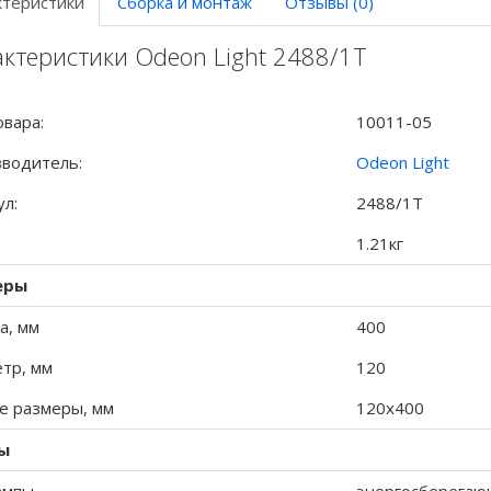
ктеристики
Сборка и монтаж
Отзывы (0)
ктеристики Odeon Light 2488/1T
овара:
10011-05
водитель:
Odeon Light
ул:
2488/1T
1.21кг
еры
а, мм
400
тр, мм
120
 размеры, мм
120x400
ы