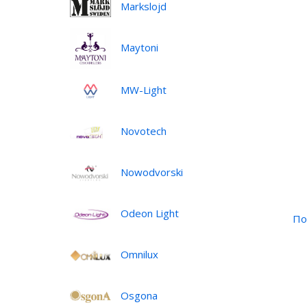
Markslojd
Maytoni
MW-Light
Novotech
Nowodvorski
Odeon Light
По
Omnilux
Osgona