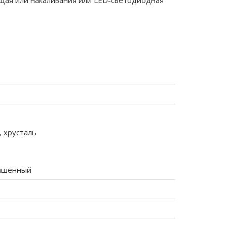
щая или накаливания или LED-светодиодная
, хрусталь
ашенный