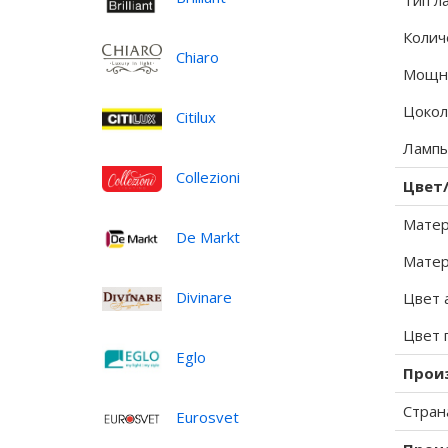
Тип л
Колич
Chiaro
Мощно
Цокол
Citilux
Лампы
Collezioni
Цвет
Матер
De Markt
Матер
Divinare
Цвет 
Цвет 
Eglo
Прои
Стран
Eurosvet