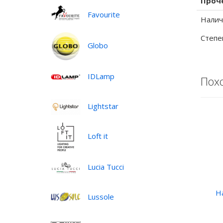
Проч
Favourite
Налич
Степе
Globo
IDLamp
Пох
Lightstar
Loft it
Lucia Tucci
Н
Lussole