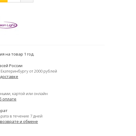
я на товар 1 год.
всей России
 Екатеринбургу от 2000 рублей
 доставке
ными, картой или онлайн
б оплате
врат
врата в течение 7 дней
 возврате и обмене