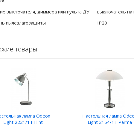
ее
ие выключателя, диммера или пульта ДУ
выключатель на
нь пылевлагозащиты
IP20
ожие товары
астольная лампа Odeon
Настольная лампа Ode
Light 2221/1T Hint
Light 2154/1T Parma