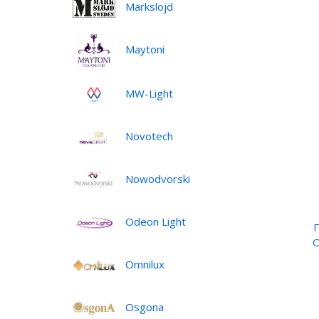
Markslojd
Maytoni
MW-Light
Novotech
Nowodvorski
Odeon Light
O
Omnilux
•
Osgona