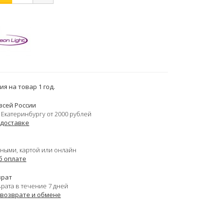
я на товар 1 год.
всей России
 Екатеринбургу от 2000 рублей
 доставке
ными, картой или онлайн
б оплате
врат
врата в течение 7 дней
 возврате и обмене