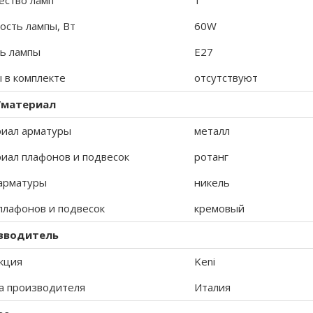
ество ламп
1
сть лампы, Вт
60W
ь лампы
E27
 в комплекте
отсутствуют
/материал
иал арматуры
металл
иал плафонов и подвесок
ротанг
арматуры
никель
плафонов и подвесок
кремовый
зводитель
кция
Keni
а производителя
Италия