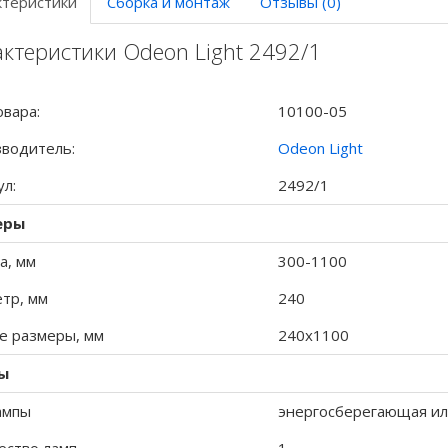
ктеристики
Сборка и монтаж
Отзывы (0)
ктеристики Odeon Light 2492/1
овара:
10100-05
водитель:
Odeon Light
ул:
2492/1
еры
а, мм
300-1100
тр, мм
240
 размеры, мм
240x1100
ы
ампы
энергосберегающая ил