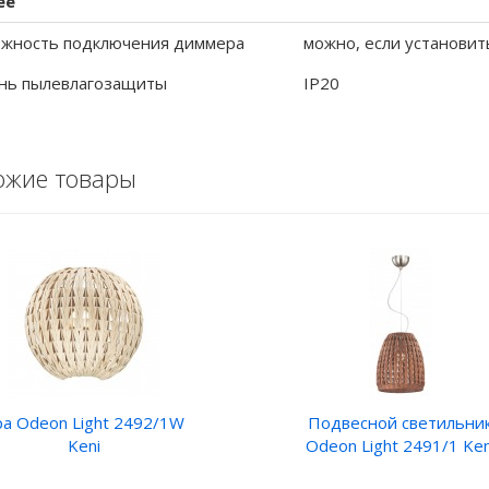
ее
жность подключения диммера
можно, если установит
нь пылевлагозащиты
IP20
ожие товары
ра Odeon Light 2492/1W
Подвесной светильни
Keni
Odeon Light 2491/1 Ken