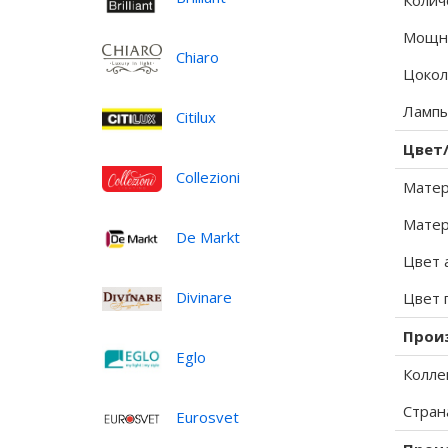
Колич
Мощно
Chiaro
Цокол
Лампы
Citilux
Цвет
Collezioni
Матер
Матер
De Markt
Цвет 
Divinare
Цвет 
Прои
Eglo
Колле
Стран
Eurosvet