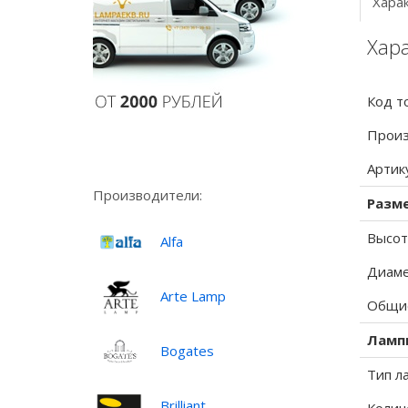
Хара
Хара
Код т
Произ
Артик
Производители:
Разм
Высот
Alfa
Диаме
Arte Lamp
Общие
Ламп
Bogates
Тип л
Brilliant