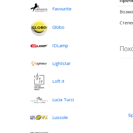
Проч
Favourite
Возмо
Степе
Globo
IDLamp
Пох
Lightstar
Loft it
Lucia Tucci
Б
Lussole