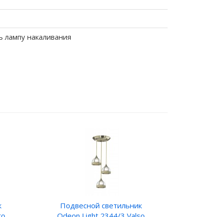
ь лампу накаливания
к
Подвесной светильник
ro
Odeon Light 2344/3 Valso