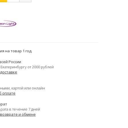
я на товар 1 год.
всей России
 Екатеринбургу от 2000 рублей
 доставке
ными, картой или онлайн
б оплате
врат
врата в течение 7 дней
 возврате и обмене