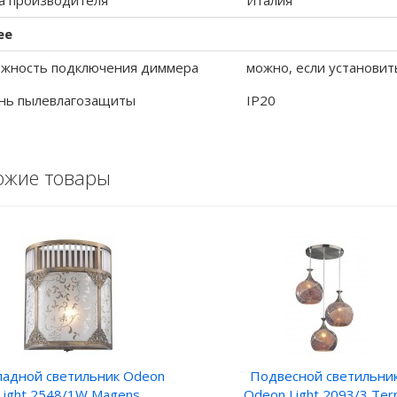
а производителя
Италия
ее
жность подключения диммера
можно, если установит
нь пылевлагозащиты
IP20
ожие товары
ладной светильник Odeon
Подвесной светильни
Light 2548/1W Magens
Odeon Light 2093/3 Ter