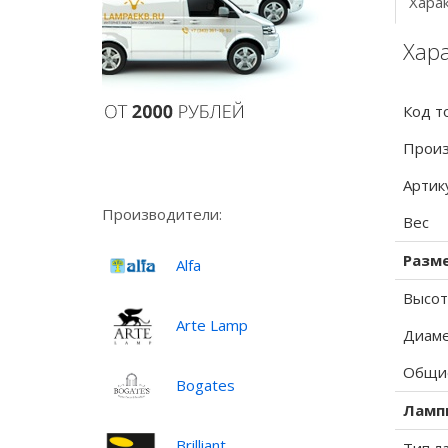
Хара
Хара
Код т
Произ
Артик
Производители:
Вес
Разм
Alfa
Высот
Arte Lamp
Диаме
Общие
Bogates
Ламп
Brilliant