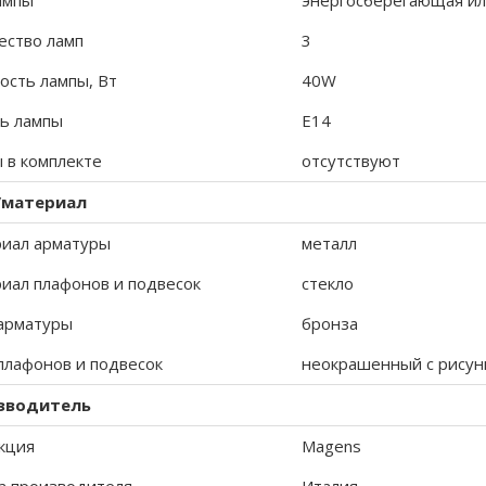
ампы
энергосберегающая ил
ество ламп
3
сть лампы, Вт
40W
ь лампы
E14
 в комплекте
отсутствуют
/материал
иал арматуры
металл
иал плафонов и подвесок
стекло
арматуры
бронза
плафонов и подвесок
неокрашенный с рисун
зводитель
кция
Magens