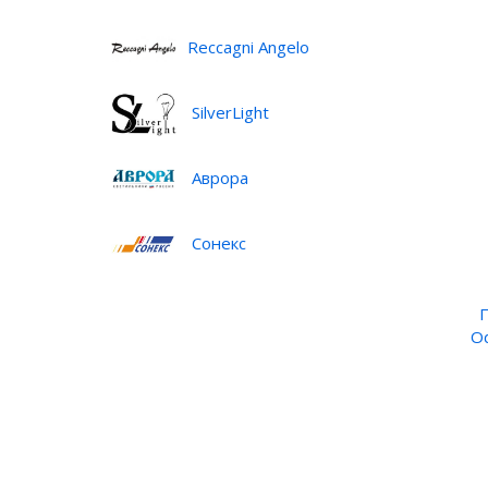
Reccagni Angelo
SilverLight
Аврора
Сонекс
Od