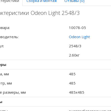
ктеристики
Сборка и монтаж
Отзывы (0)
ктеристики Odeon Light 2548/3
овара:
10078-05
водитель:
Odeon Light
ул:
2548/3
2.60кг
еры
а, мм
485
тр, мм
485
 размеры, мм
485x485
ы