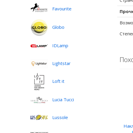
Стран
Favourite
Проч
Возмо
Globo
Степе
IDLamp
Пох
Lightstar
Loft it
Lucia Tucci
Lussole
Нак