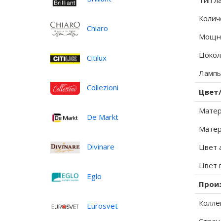
Тип л
Колич
Chiaro
Мощно
Цокол
Citilux
Лампы
Collezioni
Цвет
Матер
De Markt
Матер
Divinare
Цвет 
Цвет 
Eglo
Прои
Колле
Eurosvet