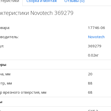
ктеристики
Сборка и монтаж
Отзывы (0)
актеристики Novotech 369279
овара:
17746-06
водитель:
Novotech
ул:
369279
0.02кг
еры
на, мм
20
тр, мм
88
р врезного отверстия, мм
68
ы