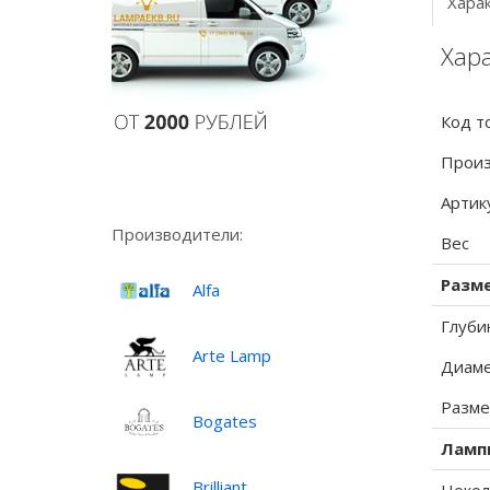
Хара
Хар
Код т
Произ
Артик
Производители:
Вес
Разм
Alfa
Глуби
Arte Lamp
Диаме
Разме
Bogates
Ламп
Brilliant