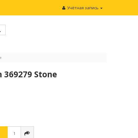
Учётная запись
e
 369279 Stone