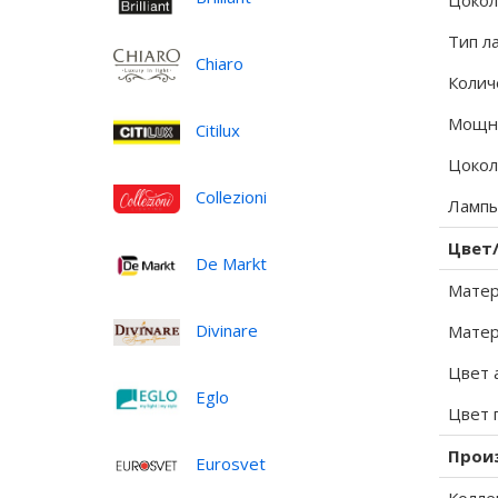
Цокол
Тип л
Chiaro
Колич
Мощно
Citilux
Цокол
Collezioni
Лампы
Цвет
De Markt
Матер
Divinare
Матер
Цвет 
Eglo
Цвет 
Прои
Eurosvet