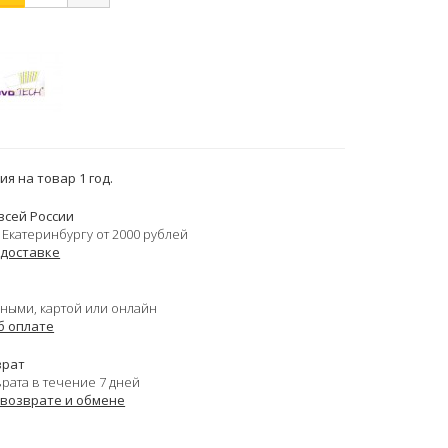
я на товар 1 год.
всей России
 Екатеринбургу от 2000 рублей
 доставке
ными, картой или онлайн
б оплате
врат
врата в течение 7 дней
 возврате и обмене