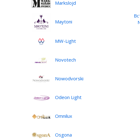
Markslojd
Вс
Maytoni
MW-Light
Novotech
Nowodvorski
Odeon Light
Omnilux
Osgona