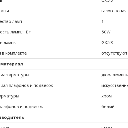
ь
GX5.3
ампы
галогеновая
ество ламп
1
сть лампы, Вт
50W
ь лампы
GX5.3
 в комплекте
отсутствуют
/материал
иал арматуры
дюралюмин
иал плафонов и подвесок
искусственн
арматуры
хром
плафонов и подвесок
белый
зводитель