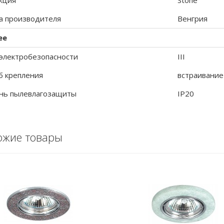
кция
Stone
а производителя
Венгрия
ее
 электробезопасности
III
б крепления
встраивание
нь пылевлагозащиты
IP20
ожие товары