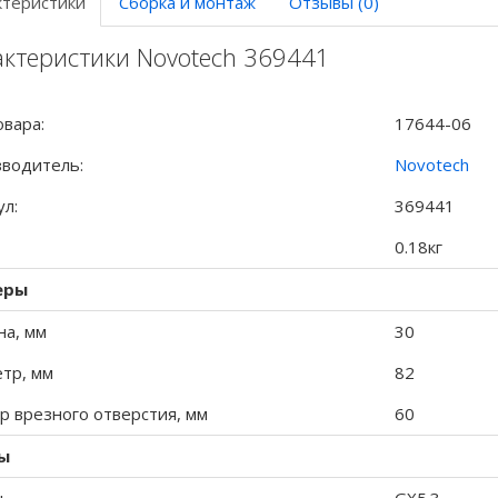
ктеристики
Сборка и монтаж
Отзывы (0)
актеристики Novotech 369441
овара:
17644-06
водитель:
Novotech
ул:
369441
0.18кг
еры
на, мм
30
тр, мм
82
р врезного отверстия, мм
60
ы