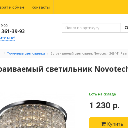
врат и обмен
Контакты
9:00
) 361-39-93
ите мне!
я
Точечные светильники
Встраиваемый светильник Novotech 369441 Pear
раиваемый светильник Novotech 
Есть на складе
1 230 р.
Купить