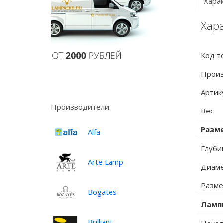
Хара
Хар
Код т
Произ
Артик
Производители:
Вес
Разм
Alfa
Глуби
Arte Lamp
Диаме
Разме
Bogates
Ламп
Brilliant