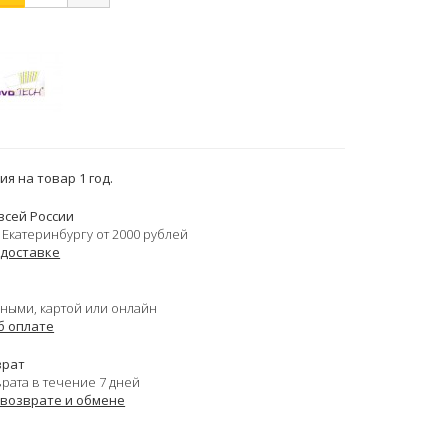
я на товар 1 год.
всей России
 Екатеринбургу от 2000 рублей
 доставке
ными, картой или онлайн
б оплате
врат
врата в течение 7 дней
 возврате и обмене