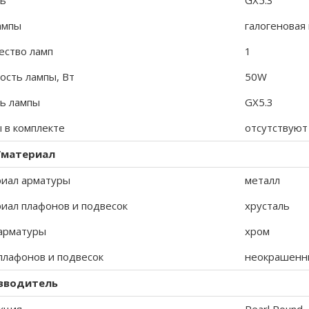
ь
GX5.3
ампы
галогеновая
ество ламп
1
сть лампы, Вт
50W
ь лампы
GX5.3
 в комплекте
отсутствуют
/материал
иал арматуры
металл
иал плафонов и подвесок
хрусталь
арматуры
хром
плафонов и подвесок
неокрашенн
зводитель