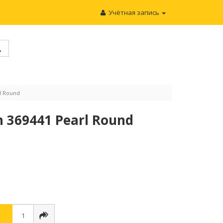
Учётная запись
l Round
369441 Pearl Round