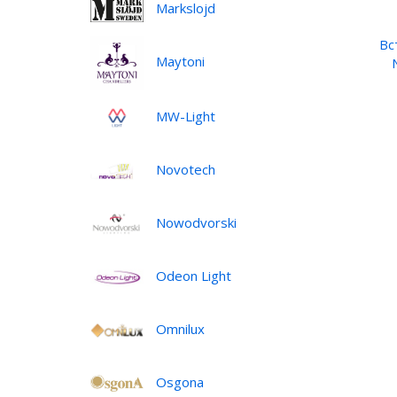
Markslojd
Вс
Maytoni
MW-Light
Novotech
Nowodvorski
Odeon Light
Omnilux
Osgona