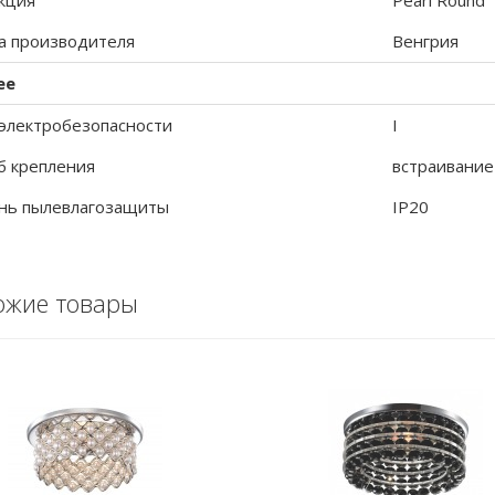
кция
Pearl Round
а производителя
Венгрия
ее
 электробезопасности
I
б крепления
встраивание
нь пылевлагозащиты
IP20
ожие товары