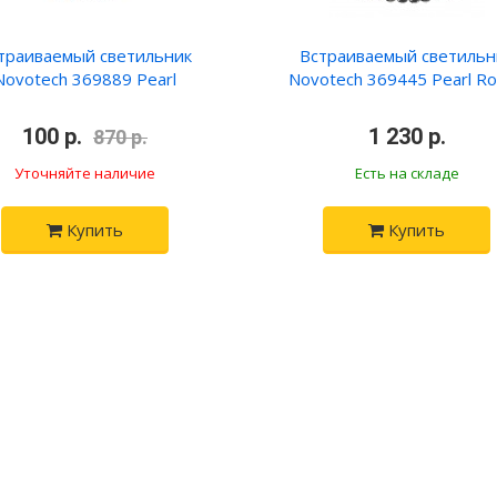
траиваемый светильник
Встраиваемый светильн
Novotech 369889 Pearl
Novotech 369445 Pearl R
•
100 р.
•
•
1 230 р.
•
870 р.
Уточняйте наличие
Есть на складе
Купить
Купить