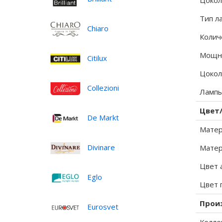
Цокол
Тип л
Chiaro
Колич
Мощно
Citilux
Цокол
Collezioni
Лампы
Цвет
De Markt
Матер
Divinare
Матер
Цвет 
Eglo
Цвет 
Прои
Eurosvet