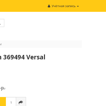
Учётная запись
al
369494 Versal
 р.