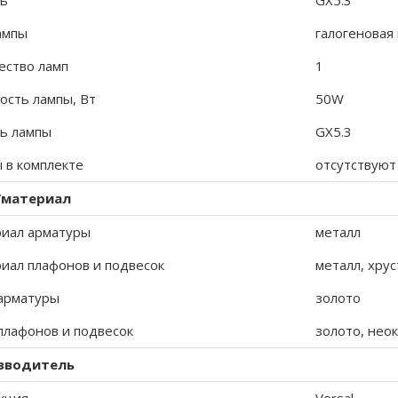
ь
GX5.3
ампы
галогеновая
ество ламп
1
сть лампы, Вт
50W
ь лампы
GX5.3
 в комплекте
отсутствуют
/материал
иал арматуры
металл
иал плафонов и подвесок
металл, хрус
арматуры
золото
плафонов и подвесок
золото, нео
зводитель