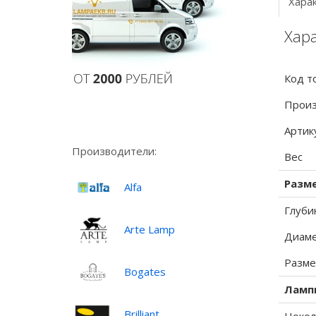
Хара
Хар
Код т
Произ
Артик
Производители:
Вес
Разм
Alfa
Глуби
Arte Lamp
Диаме
Разме
Bogates
Ламп
Brilliant