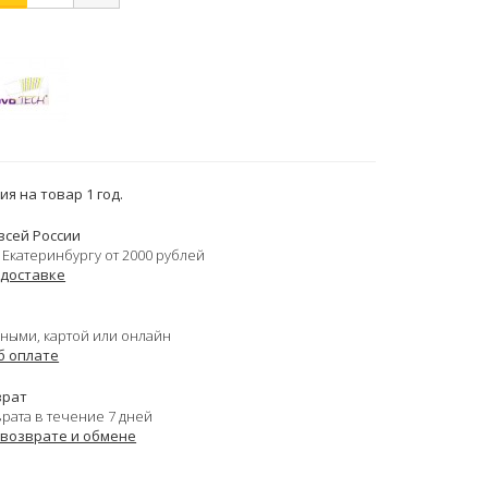
я на товар 1 год.
всей России
 Екатеринбургу от 2000 рублей
 доставке
ными, картой или онлайн
б оплате
врат
врата в течение 7 дней
 возврате и обмене