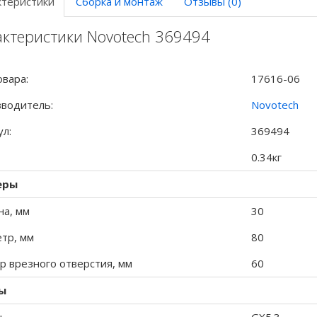
ктеристики
Сборка и монтаж
Отзывы (0)
актеристики Novotech 369494
овара:
17616-06
водитель:
Novotech
ул:
369494
0.34кг
еры
на, мм
30
тр, мм
80
р врезного отверстия, мм
60
ы