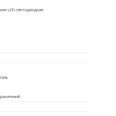
 или LED-светодиодная
таль
крашенный