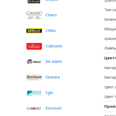
Цокол
Тип л
Chiaro
Колич
Мощно
Citilux
Цокол
Collezioni
Лампы
Цвет
De Markt
Матер
Divinare
Матер
Цвет 
Eglo
Цвет 
Прои
Eurosvet