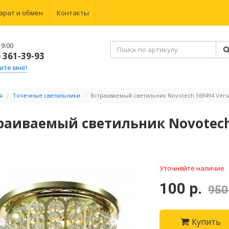
врат и обмен
Контакты
9:00
) 361-39-93
ите мне!
я
Точечные светильники
Встраиваемый светильник Novotech 369494 Vers
раиваемый светильник Novotech 
Уточняйте наличие
100 р.
950
Купить