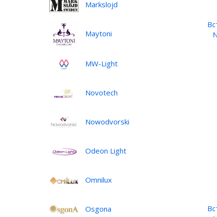
Markslojd
Вс
Maytoni
N
MW-Light
Novotech
Nowodvorski
Odeon Light
Omnilux
Вс
Osgona