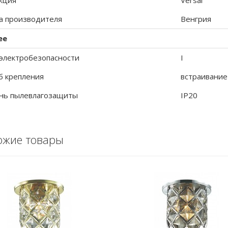
кция
Versal
а производителя
Венгрия
ее
 электробезопасности
I
б крепления
встраивание
нь пылевлагозащиты
IP20
ожие товары