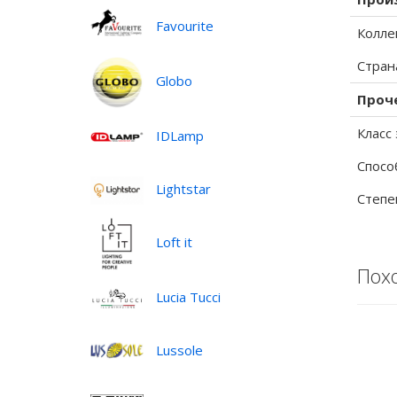
Favourite
Колле
Стран
Globo
Проч
Класс
IDLamp
Спосо
Lightstar
Степе
Loft it
Пох
Lucia Tucci
Lussole