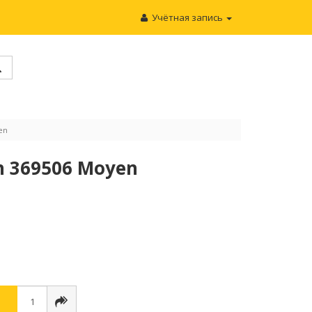
Учётная запись
en
 369506 Moyen