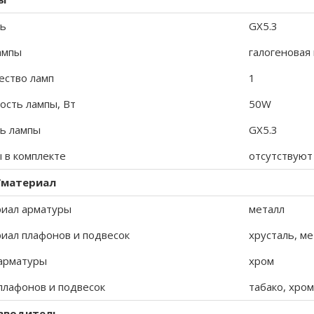
ь
GX5.3
ампы
галогеновая
ество ламп
1
сть лампы, Вт
50W
ь лампы
GX5.3
 в комплекте
отсутствуют
/материал
иал арматуры
металл
иал плафонов и подвесок
хрусталь, ме
арматуры
хром
плафонов и подвесок
табако, хром
зводитель