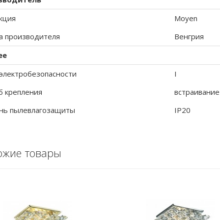
кция
Moyen
а производителя
Венгрия
ее
 электробезопасности
I
б крепления
встраивание
нь пылевлагозащиты
IP20
ожие товары