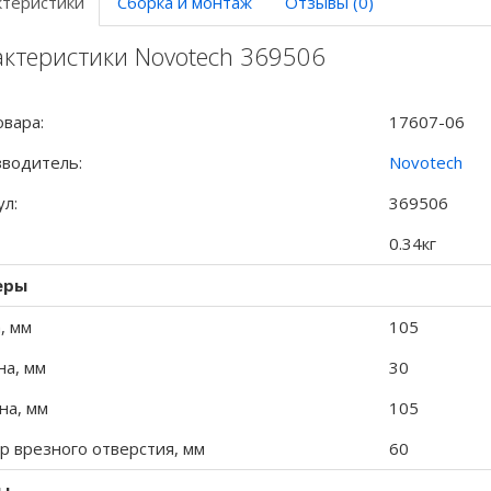
ктеристики
Сборка и монтаж
Отзывы (0)
актеристики Novotech 369506
овара:
17607-06
водитель:
Novotech
ул:
369506
0.34кг
еры
, мм
105
на, мм
30
а, мм
105
р врезного отверстия, мм
60
ы