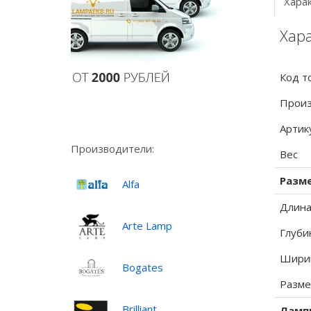
Хара
Хар
Код т
Произ
Артик
Производители:
Вес
Разм
Alfa
Длина
Arte Lamp
Глуби
Ширин
Bogates
Разме
Brilliant
Ламп