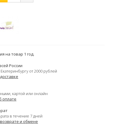
я на товар 1 год.
всей России
 Екатеринбургу от 2000 рублей
 доставке
ными, картой или онлайн
б оплате
врат
врата в течение 7 дней
 возврате и обмене