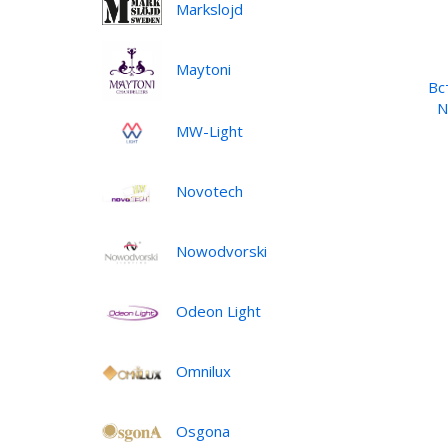
Markslojd
Maytoni
Вс
N
MW-Light
Novotech
Nowodvorski
Odeon Light
Omnilux
Osgona