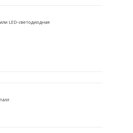
 или LED-светодиодная
талл