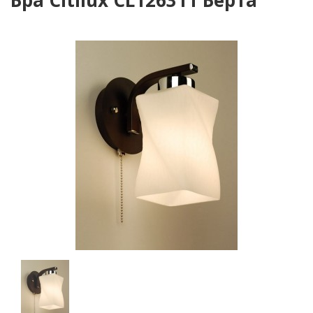
Бра Citilux CL126311 Берта