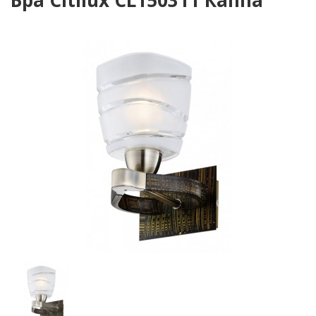
Бра Citilux CL150311 Каппа