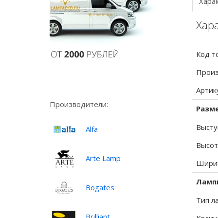
Хара
Хара
Код т
Произ
Артик
Производители:
Разм
Высту
Alfa
Высот
Arte Lamp
Ширин
Ламп
Bogates
Тип л
Brilliant