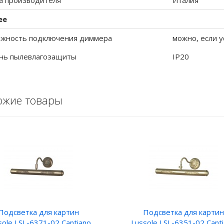
а производителя
Италия
ее
жность подключения диммера
можно, если у
нь пылевлагозащиты
IP20
ожие товары
Подсветка для картин
Подсветка для картин
sole LSL-6371-02 Cantiano
Lussole LSL-6351-02 Cant