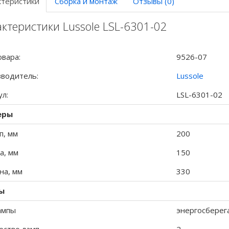
ктеристики
Сборка и монтаж
Отзывы (0)
ктеристики Lussole LSL-6301-02
овара:
9526-07
водитель:
Lussole
ул:
LSL-6301-02
еры
п, мм
200
а, мм
150
а, мм
330
ы
ампы
энергосбере