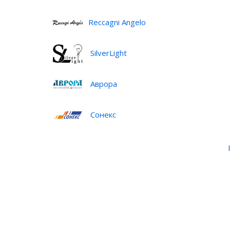
Reccagni Angelo
SilverLight
Аврора
Сонекс