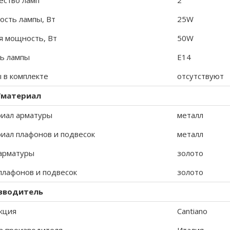
ество ламп
2
сть лампы, Вт
25W
 мощность, Вт
50W
ь лампы
E14
 в комплекте
отсутствуют
/материал
иал арматуры
металл
иал плафонов и подвесок
металл
арматуры
золото
плафонов и подвесок
золото
зводитель
кция
Cantiano