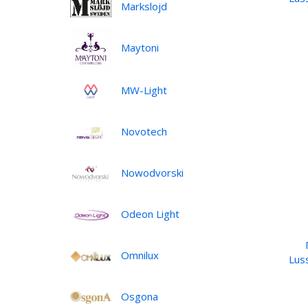
Markslojd
Maytoni
MW-Light
Novotech
Nowodvorski
Odeon Light
Omnilux
Lus
Osgona