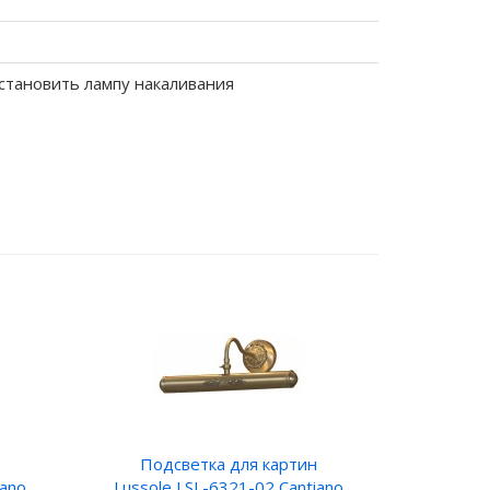
становить лампу накаливания
Подсветка для картин
iano
Lussole LSL-6321-02 Cantiano