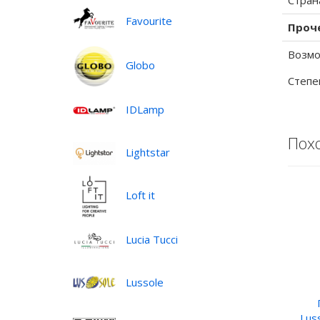
Стран
Favourite
Проч
Возмо
Globo
Степе
IDLamp
Пох
Lightstar
Loft it
Lucia Tucci
Lussole
Lus