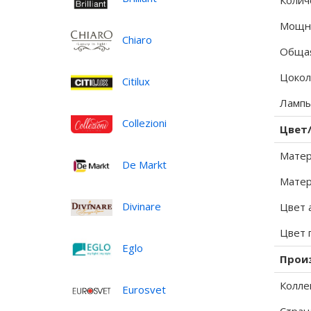
Колич
Мощно
Chiaro
Общая
Цокол
Citilux
Лампы
Collezioni
Цвет
Матер
De Markt
Матер
Divinare
Цвет 
Цвет 
Eglo
Прои
Колле
Eurosvet