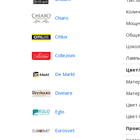
Тип л
Колич
Chiaro
Мощно
Общая
Citilux
Цокол
Collezioni
Лампы
Цвет
De Markt
Матер
Divinare
Матер
Цвет 
Eglo
Цвет 
Прои
Eurosvet