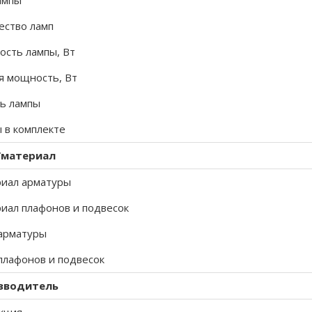
ампы
ество ламп
сть лампы, Вт
 мощность, Вт
ь лампы
 в комплекте
/материал
иал арматуры
иал плафонов и подвесок
арматуры
плафонов и подвесок
зводитель