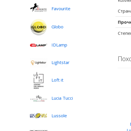
Колле
Favourite
Стран
Проч
Globo
Степе
IDLamp
Пох
Lightstar
Loft it
Lucia Tucci
Lussole
Lu