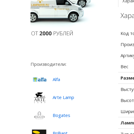
Хара
Хара
Код т
Произ
Артик
Производители:
Вес
Разм
Alfa
Высту
Arte Lamp
Высот
Ширин
Bogates
Ламп
Brilliant