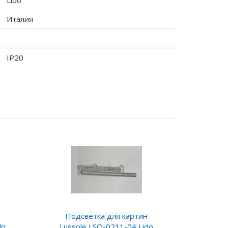
Lido
Италия
IP20
Подсветка для картин
do
Lussole LSQ-0211-04 Lido