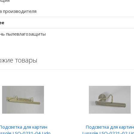
кция
а производителя
ее
нь пылевлагозащиты
ожие товары
Подсветка для картин
Подсветка для картин
ssole LSQ-0231-04 Lido
Lussole LSQ-0221-02 Li