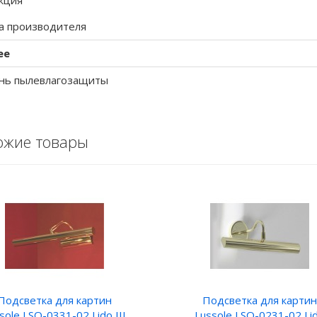
кция
а производителя
ее
нь пылевлагозащиты
ожие товары
Подсветка для картин
Подсветка для картин
sole LSQ-0331-02 Lido III
Lussole LSQ-0231-02 Li