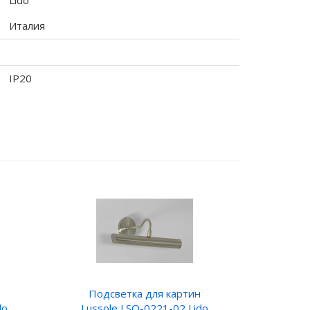
Lido
Италия
IP20
Подсветка для картин
do
Lussole LSQ-0221-02 Lido