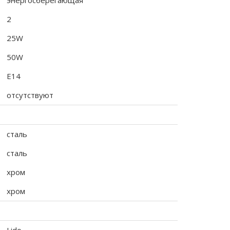
энергосберегающая
2
25W
50W
E14
отсутствуют
сталь
сталь
хром
хром