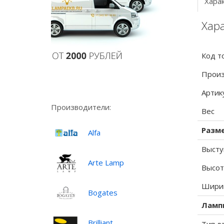
Хара
Хара
Код т
Произ
Артик
Производители:
Вес
Разм
Alfa
Высту
Arte Lamp
Высот
Ширин
Bogates
Ламп
Brilliant