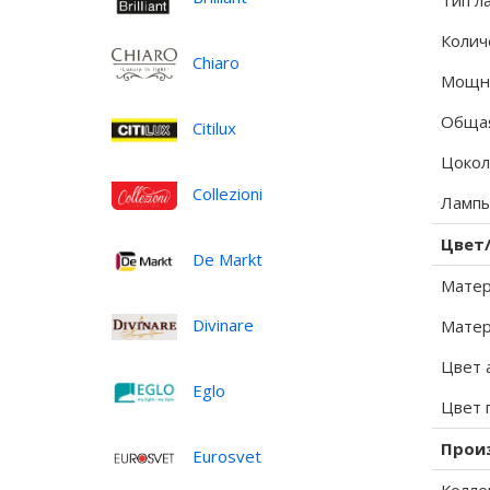
Тип л
Колич
Chiaro
Мощно
Общая
Citilux
Цокол
Collezioni
Лампы
Цвет
De Markt
Матер
Divinare
Матер
Цвет 
Eglo
Цвет 
Прои
Eurosvet