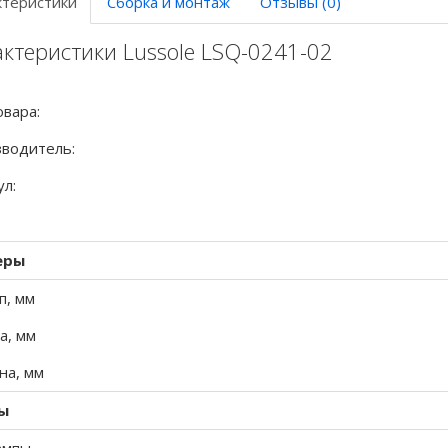
ктеристики
Сборка и монтаж
Отзывы (0)
ктеристики Lussole LSQ-0241-02
овара:
водитель:
ул:
еры
п, мм
а, мм
а, мм
ы