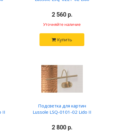
•
2 560 р.
•
Уточняйте наличие
Купить
Подсветка для картин
 II
Lussole LSQ-0101-02 Lido II
•
2 800 р.
•