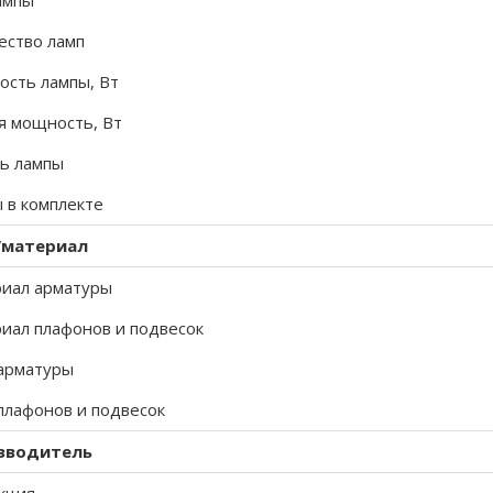
ампы
ество ламп
сть лампы, Вт
 мощность, Вт
ь лампы
 в комплекте
/материал
иал арматуры
иал плафонов и подвесок
арматуры
плафонов и подвесок
зводитель