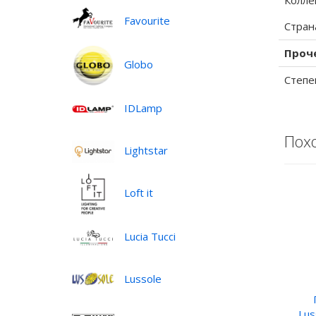
Колле
Favourite
Стран
Проч
Globo
Степе
IDLamp
Пох
Lightstar
Loft it
Lucia Tucci
Lussole
Lus