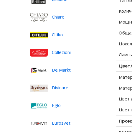
Тип л
Колич
Chiaro
Мощно
Общая
Citilux
Цокол
Collezioni
Лампы
Цвет
De Markt
Матер
Divinare
Матер
Цвет 
Eglo
Цвет 
Прои
Eurosvet