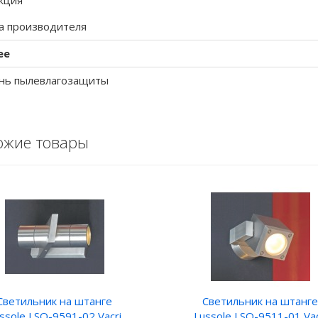
кция
а производителя
ее
нь пылевлагозащиты
ожие товары
Светильник на штанге
Светильник на штанге
ssole LSQ-9591-02 Vacri
Lussole LSQ-9511-01 Vac