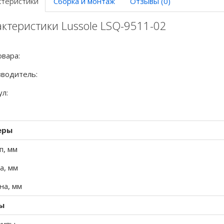
ктеристики
Сборка и монтаж
Отзывы (0)
ктеристики Lussole LSQ-9511-02
овара:
водитель:
ул:
еры
п, мм
а, мм
а, мм
ы