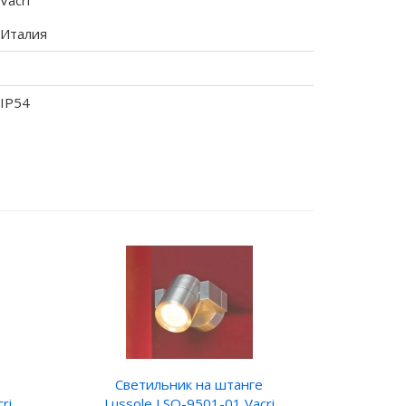
Vacri
Италия
IP54
Светильник на штанге
ri
Lussole LSQ-9501-01 Vacri