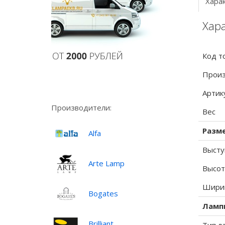
Хара
Хара
Код т
Произ
Артик
Производители:
Вес
Разм
Alfa
Высту
Arte Lamp
Высот
Ширин
Bogates
Ламп
Brilliant