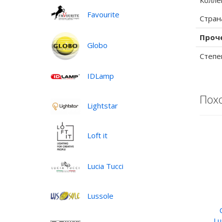
Колле
Favourite
Стран
Проч
Globo
Степе
IDLamp
Пох
Lightstar
Loft it
Lucia Tucci
Lussole
Lu