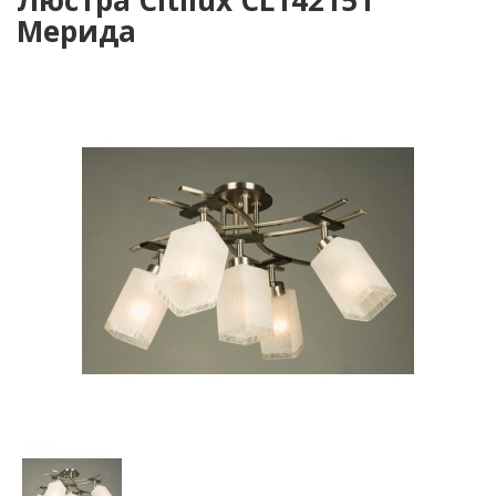
Люстра Citilux CL142151
Мерида