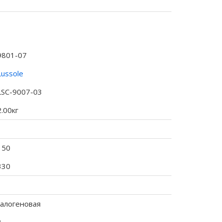
9801-07
Lussole
LSC-9007-03
2.00кг
150
330
галогеновая