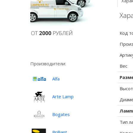
Хара
Хара
Код т
Произ
Артик
Производители:
Вес
Разм
Alfa
Высот
Arte Lamp
Диаме
Ламп
Bogates
Тип л
Brilliant