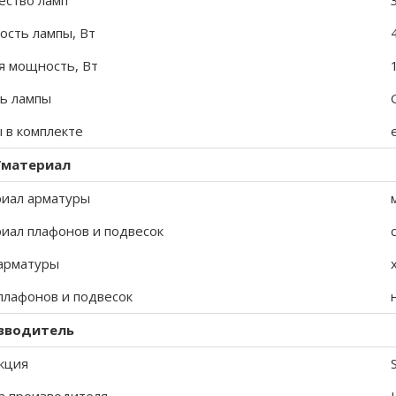
ество ламп
сть лампы, Вт
 мощность, Вт
ь лампы
 в комплекте
/материал
иал арматуры
иал плафонов и подвесок
арматуры
плафонов и подвесок
зводитель
кция