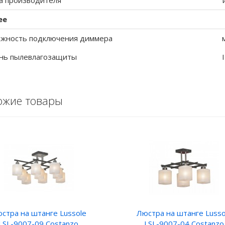
а производителя
ее
жность подключения диммера
нь пылевлагозащиты
ожие товары
стра на штанге Lussole
Люстра на штанге Lusso
LSL-9007-09 Costanzo
LSL-9007-04 Costanzo