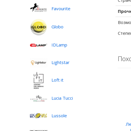
Стран
Favourite
Проч
Возмо
Globo
Степе
IDLamp
Пох
Lightstar
Loft it
Lucia Tucci
Lussole
Лю