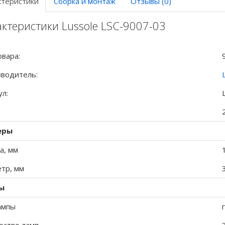
ктеристики
Сборка и монтаж
Отзывы (0)
ктеристики Lussole LSC-9007-03
овара:
водитель:
ул:
еры
а, мм
тр, мм
ы
ампы