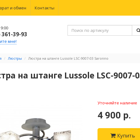
врат и обмен
Контакты
9:00
) 361-39-93
ите мне!
я
Люстры
Люстра на штанге Lussole LSC-9007-03 Saronno
тра на штанге Lussole LSC-9007-0
Уточняйте наличие
4 900 р.
Купить