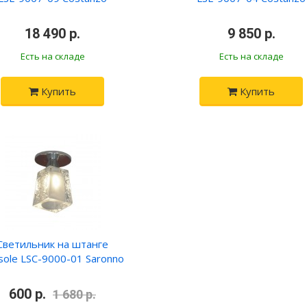
•
18 490 р.
•
•
9 850 р.
•
Есть на складе
Есть на складе
Купить
Купить
Светильник на штанге
sole LSC-9000-01 Saronno
•
600 р.
•
1 680 р.