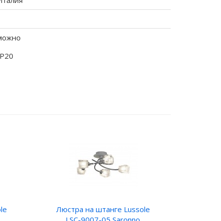
Италия
можно
IP20
le
Люстра на штанге Lussole
LSC-9007-05 Saronno