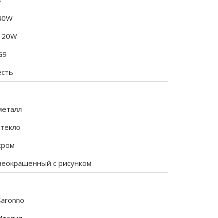
3
40W
120W
G9
есть
металл
стекло
хром
неокрашенный с рисунком
Saronno