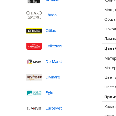
Колич
Мощно
Chiaro
Общая
Цокол
Citilux
Лампы
Collezioni
Цвет
Матер
De Markt
Матер
Divinare
Цвет 
Цвет 
Eglo
Прои
Колле
Eurosvet