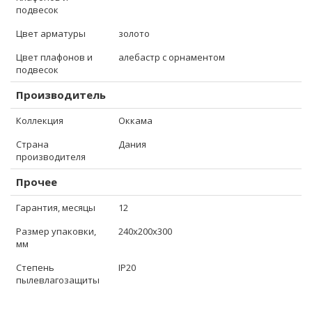
подвесок
Цвет арматуры
золото
Цвет плафонов и
алебастр с орнаментом
подвесок
Производитель
Коллекция
Оккама
Страна
Дания
производителя
Прочее
Гарантия, месяцы
12
Размер упаковки,
240x200x300
мм
Степень
IP20
пылевлагозащиты