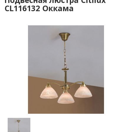
Подвесная люстра Citilux
CL116132 Оккама