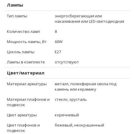
Лампы
Тип лампы
энергосберегающая или
накаливания или LED-светодиодная
Количество ламп
8
Мощность лампы, Вт
60W
Цоколь лампы
E27
Лампы в комплекте
отсутствуют
Цвет/материал
Материал арматуры
металл, полиэфирная смола под
камень или керамику
Материал плафонов и
стекло, хрусталь
подвесок
Цвет арматуры
коричневый
Цвет плафонов и
бежевый, неокрашенный
подвесок