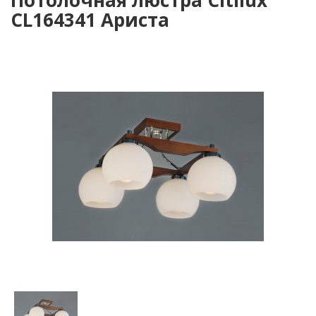
Потолочная люстра Citilux
CL164341 Ариста