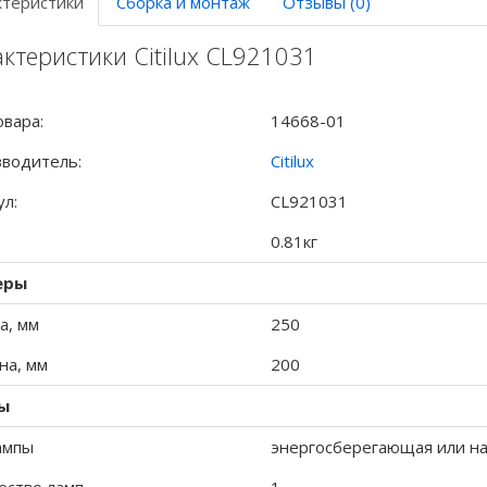
ктеристики
Сборка и монтаж
Отзывы (0)
ктеристики Citilux CL921031
овара:
14668-01
водитель:
Citilux
ул:
CL921031
0.81кг
еры
а, мм
250
а, мм
200
ы
ампы
энергосберегающая или на