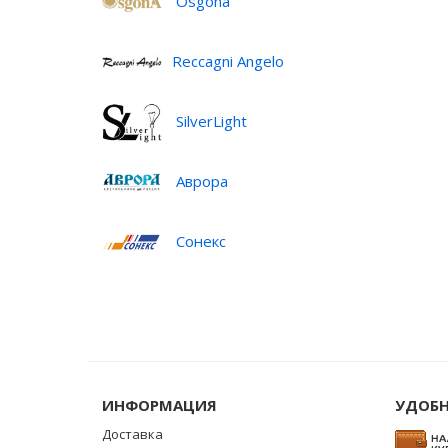
Osgona
Reccagni Angelo
SilverLight
Аврора
Сонекс
ИНФОРМАЦИЯ
УДОБН
Доставка