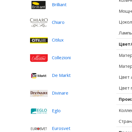
Колич
Brilliant
Мощно
Цокол
Chiaro
Лампы
Citilux
Цвет
Матер
Collezioni
Матер
De Markt
Цвет 
Цвет 
Divinare
Прои
Колле
Eglo
Стран
Eurosvet