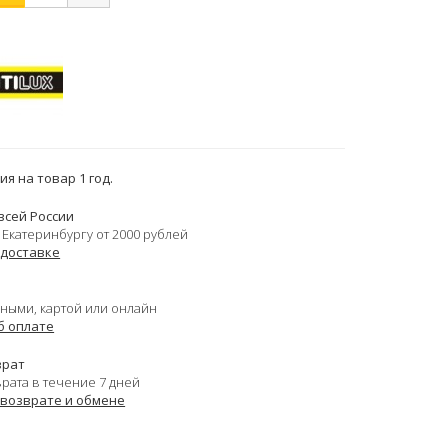
я на товар 1 год.
всей России
 Екатеринбургу от 2000 рублей
 доставке
ными, картой или онлайн
б оплате
врат
врата в течение 7 дней
 возврате и обмене