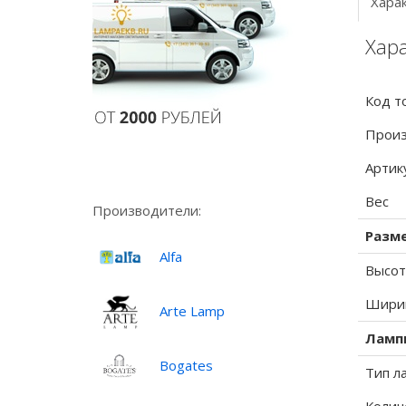
Хара
Хара
Код т
Произ
Артик
Вес
Производители:
Разм
Alfa
Высот
Ширин
Arte Lamp
Ламп
Bogates
Тип л