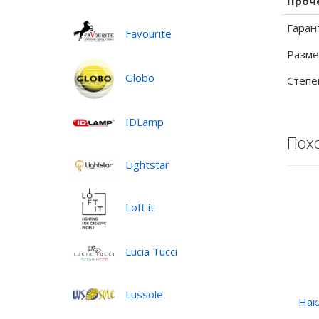
Проч
Гаран
Favourite
Разме
Globo
Степе
IDLamp
Пох
Lightstar
Loft it
Lucia Tucci
Lussole
Нак