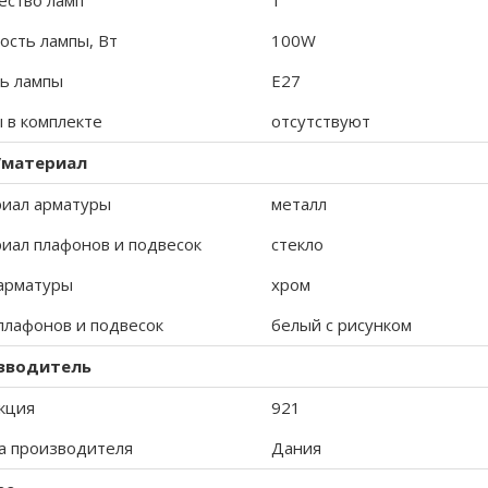
ество ламп
1
сть лампы, Вт
100W
ь лампы
E27
 в комплекте
отсутствуют
/материал
иал арматуры
металл
иал плафонов и подвесок
стекло
арматуры
хром
плафонов и подвесок
белый с рисунком
зводитель
кция
921
а производителя
Дания