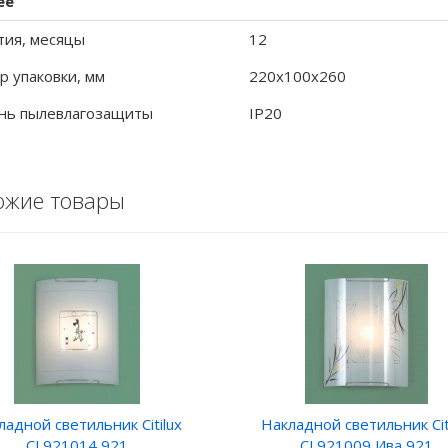
ее
тия, месяцы
12
р упаковки, мм
220x100x260
нь пылевлагозащиты
IP20
ожие товары
ладной светильник Citilux
Накладной светильник Cit
CL921014 921
CL921009 Ива 921