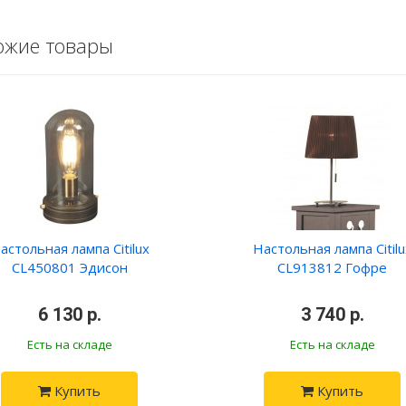
ожие товары
астольная лампа Citilux
Настольная лампа Citilu
CL450801 Эдисон
CL913812 Гофре
•
6 130 р.
•
•
3 740 р.
•
Есть на складе
Есть на складе
Купить
Купить