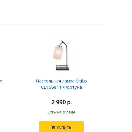
x
Настольная лампа Citilux
CL156811 Фортуна
•
2 990 р.
•
Есть на складе
Купить