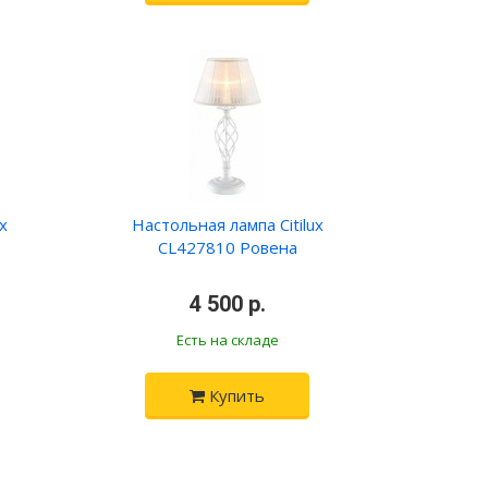
x
Настольная лампа Citilux
CL427810 Ровена
•
4 500 р.
•
Есть на складе
Купить