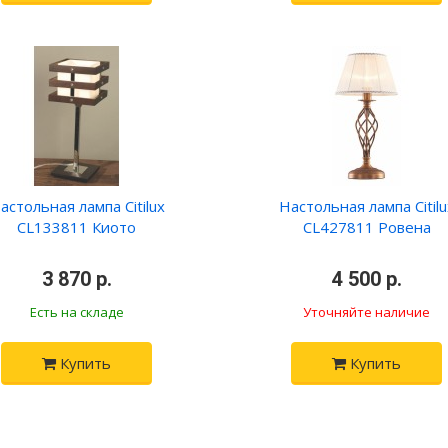
астольная лампа Citilux
Настольная лампа Citilu
CL133811 Киото
CL427811 Ровена
•
3 870 р.
•
•
4 500 р.
•
Есть на складе
Уточняйте наличие
Купить
Купить