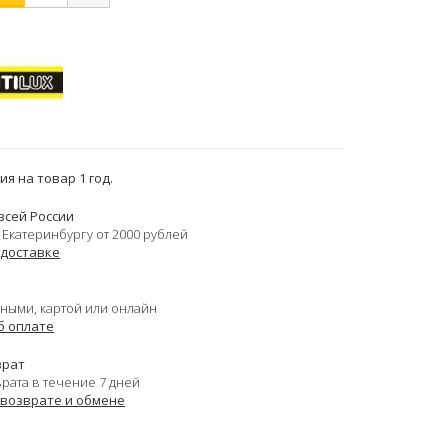
я на товар 1 год.
всей России
 Екатеринбургу от 2000 рублей
 доставке
ными, картой или онлайн
б оплате
врат
врата в течение 7 дней
 возврате и обмене