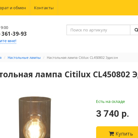
врат и обмен
Контакты
9:00
) 361-39-93
ите мне!
я
Настольные лампы
Настольная лампа Citilux CL450802 Эдисон
тольная лампа Citilux CL450802 
Есть на складе
3 740 р.
Купить