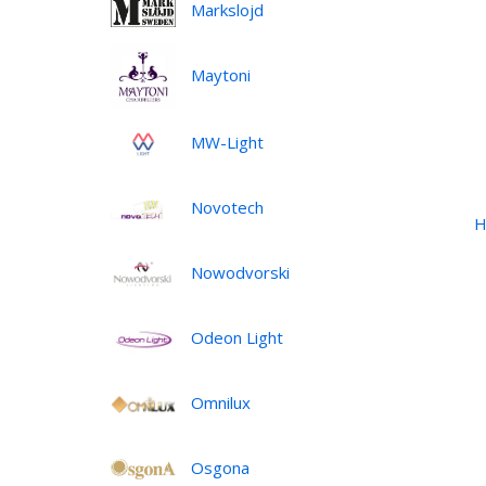
Markslojd
Maytoni
MW-Light
Novotech
Н
Nowodvorski
Odeon Light
Omnilux
Osgona