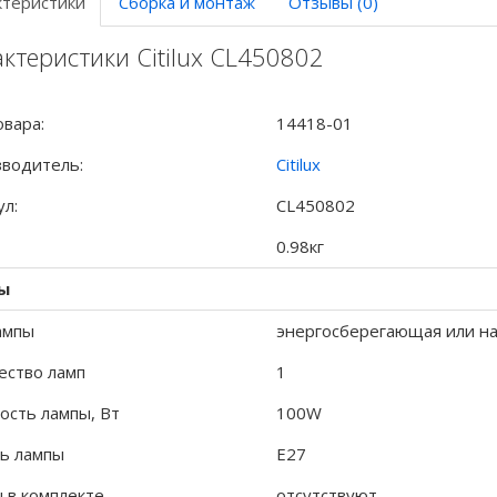
ктеристики
Сборка и монтаж
Отзывы (0)
ктеристики Citilux CL450802
овара:
14418-01
водитель:
Citilux
ул:
CL450802
0.98кг
ы
ампы
энергосберегающая или на
ество ламп
1
сть лампы, Вт
100W
ь лампы
E27
 в комплекте
отсутствуют