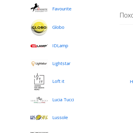
Favourite
Пох
Globo
IDLamp
Lightstar
Loft it
Н
Lucia Tucci
Lussole