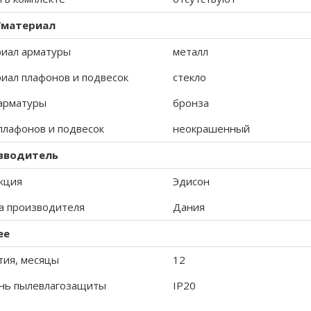
/материал
иал арматуры
металл
иал плафонов и подвесок
стекло
арматуры
бронза
плафонов и подвесок
неокрашенный
зводитель
кция
Эдисон
а производителя
Дания
ее
тия, месяцы
12
нь пылевлагозащиты
IP20