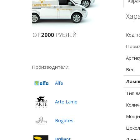
Хара
Хара
Код т
Произ
Артик
Производители:
Вес
Ламп
Alfa
Тип л
Arte Lamp
Колич
Мощно
Bogates
Цокол
Brilliant
Лампы