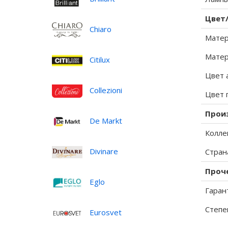
Цвет
Chiaro
Матер
Матер
Citilux
Цвет 
Collezioni
Цвет 
Прои
De Markt
Колле
Divinare
Стран
Проч
Eglo
Гаран
Степе
Eurosvet