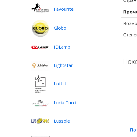
Стран
Favourite
Проч
Возмо
Globo
Степе
IDLamp
Пох
Lightstar
Loft it
Lucia Tucci
Lussole
По