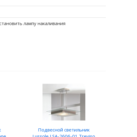
становить лампу накаливания
к
Подвесной светильник
one
Lussole LSA-2606-01 Treviso