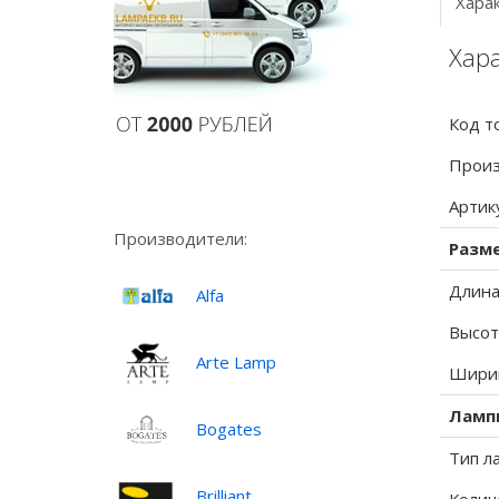
Хара
Хара
Код т
Произ
Артик
Производители:
Разм
Длина
Alfa
Высот
Arte Lamp
Ширин
Ламп
Bogates
Тип л
Brilliant