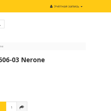
Учётная запись
one
606-03 Nerone