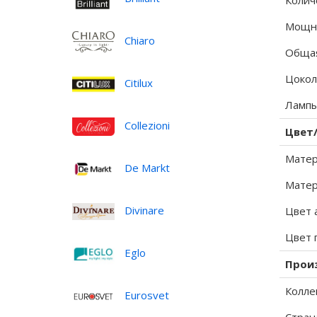
Колич
Мощно
Chiaro
Общая
Цокол
Citilux
Лампы
Collezioni
Цвет
Матер
De Markt
Матер
Divinare
Цвет 
Цвет 
Eglo
Прои
Колле
Eurosvet