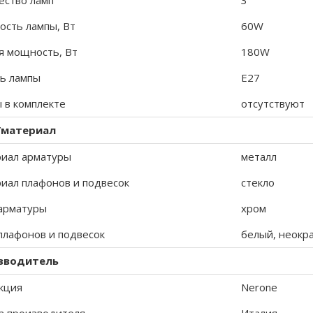
ество ламп
3
сть лампы, Вт
60W
 мощность, Вт
180W
ь лампы
E27
 в комплекте
отсутствуют
/материал
иал арматуры
металл
иал плафонов и подвесок
стекло
арматуры
хром
плафонов и подвесок
белый, неок
зводитель
кция
Nerone