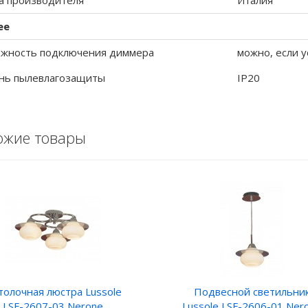
а производителя
Италия
ее
жность подключения диммера
можно, если у
нь пылевлагозащиты
IP20
ожие товары
толочная люстра Lussole
Подвесной светильни
LSF-2607-03 Nerone
Lussole LSF-2606-01 Ner