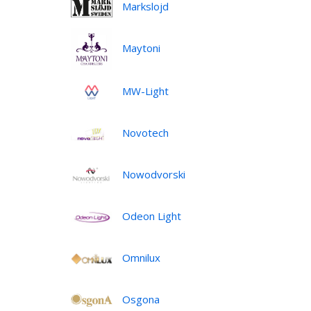
Markslojd
Maytoni
MW-Light
Novotech
Nowodvorski
Odeon Light
Omnilux
Osgona