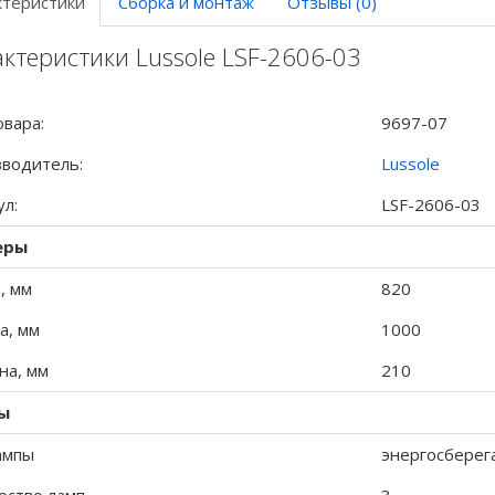
ктеристики
Сборка и монтаж
Отзывы (0)
ктеристики Lussole LSF-2606-03
овара:
9697-07
водитель:
Lussole
ул:
LSF-2606-03
еры
, мм
820
а, мм
1000
а, мм
210
ы
ампы
энергосбере