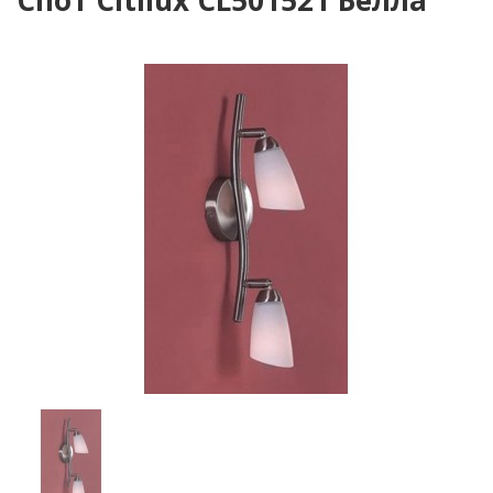
Спот Citilux CL501521 Белла