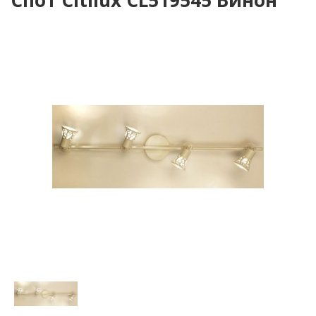
Спот Citilux CL519545 Винон