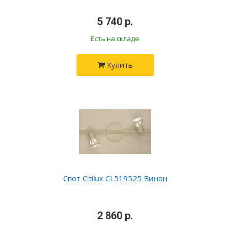
•
5 740 р.
•
Есть на складе
Купить
Спот Citilux CL519525 Винон
•
2 860 р.
•