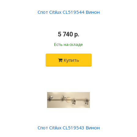
Спот Citilux CL519544 Винон
•
5 740 р.
•
Есть на складе
Купить
Спот Citilux CL519543 Винон