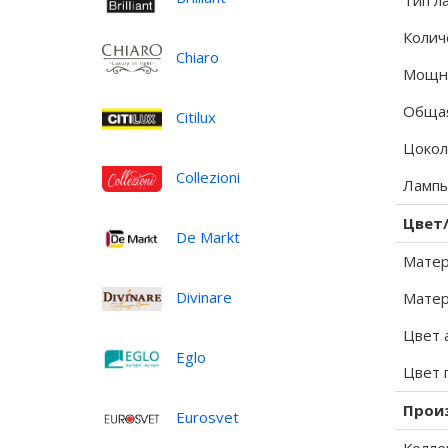
Тип л
Колич
Chiaro
Мощно
Общая
Citilux
Цокол
Collezioni
Лампы
Цвет
De Markt
Матер
Divinare
Матер
Цвет 
Eglo
Цвет 
Прои
Eurosvet