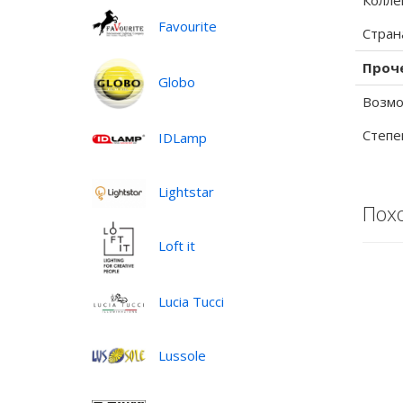
Колле
Favourite
Стран
Проч
Globo
Возмо
Степе
IDLamp
Lightstar
Пох
Loft it
Lucia Tucci
Lussole