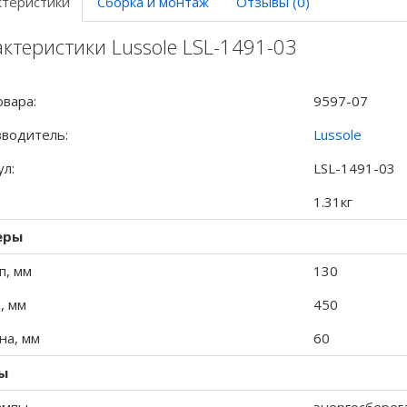
ктеристики
Сборка и монтаж
Отзывы (0)
ктеристики Lussole LSL-1491-03
овара:
9597-07
водитель:
Lussole
ул:
LSL-1491-03
1.31кг
еры
п, мм
130
, мм
450
а, мм
60
ы