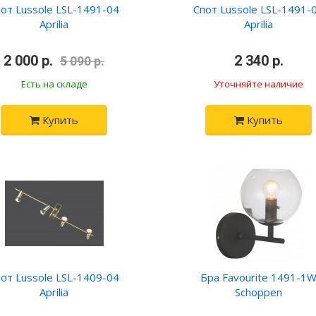
от Lussole LSL-1491-04
Спот Lussole LSL-1491-
Aprilia
Aprilia
2 000 р.
•
•
2 340 р.
•
5 090 р.
Есть на складе
Уточняйте наличие
Купить
Купить
от Lussole LSL-1409-04
Бра Favourite 1491-1
Aprilia
Schoppen