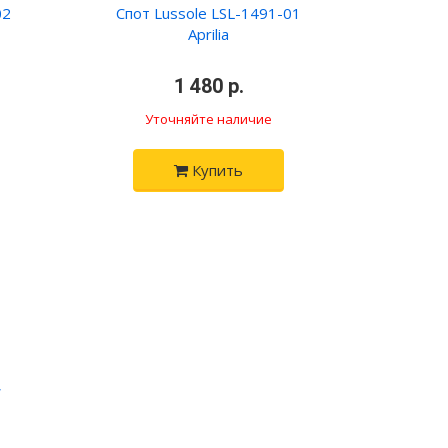
02
Спот Lussole LSL-1491-01
Aprilia
•
1 480 р.
•
Уточняйте наличие
Купить
W