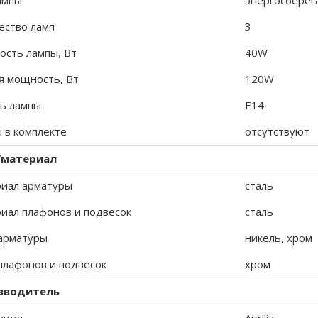
ампы
энергосбере
ество ламп
3
сть лампы, Вт
40W
 мощность, Вт
120W
ь лампы
E14
 в комплекте
отсутствуют
/материал
иал арматуры
сталь
иал плафонов и подвесок
сталь
арматуры
никель, хром
плафонов и подвесок
хром
зводитель