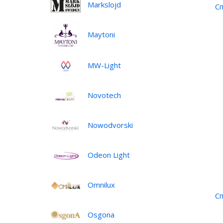
Markslojd
Сп
Maytoni
•
MW-Light
Novotech
Nowodvorski
Odeon Light
Omnilux
Сп
Osgona