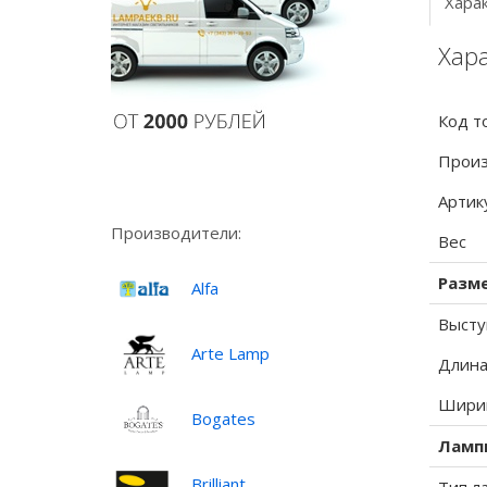
Хара
Хара
Код т
Произ
Артик
Производители:
Вес
Разм
Alfa
Высту
Arte Lamp
Длина
Ширин
Bogates
Ламп
Brilliant