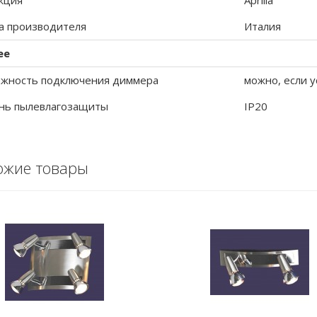
кция
Aprilia
а производителя
Италия
ее
жность подключения диммера
можно, если у
нь пылевлагозащиты
IP20
ожие товары