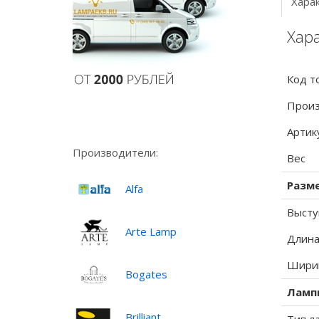
Хара
Хара
Код т
Произ
Артик
Производители:
Вес
Разм
Alfa
Высту
Arte Lamp
Длина
Ширин
Bogates
Ламп
Brilliant