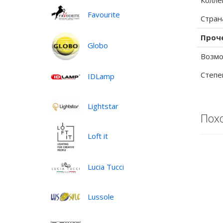
Колле
Favourite
Стран
Проч
Globo
Возмо
Степе
IDLamp
Lightstar
Пох
Loft it
Lucia Tucci
Lussole