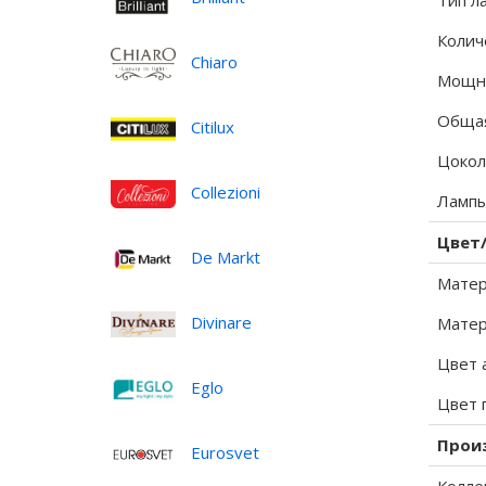
Тип л
Колич
Chiaro
Мощно
Общая
Citilux
Цокол
Collezioni
Лампы
Цвет
De Markt
Матер
Divinare
Матер
Цвет 
Eglo
Цвет 
Прои
Eurosvet