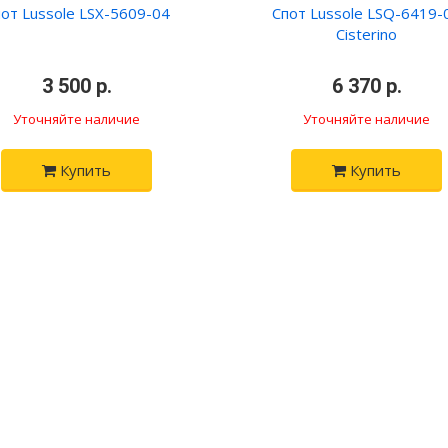
от Lussole LSX-5609-04
Спот Lussole LSQ-6419-
Cisterino
•
3 500 р.
•
•
6 370 р.
•
Уточняйте наличие
Уточняйте наличие
Купить
Купить