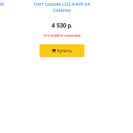
06
Спот Lussole LSQ-6409-04
Cisterino
•
4 530 р.
•
Уточняйте наличие
Купить