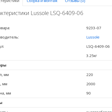
ктеристики
Сборка и монтаж
Отзывы (0)
ктеристики Lussole LSQ-6409-06
овара:
9233-07
водитель:
Lussole
ул:
LSQ-6409-06
3.25кг
еры
п, мм
220
, мм
2000
а, мм
90
ы