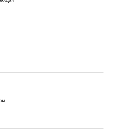
гающая
ом