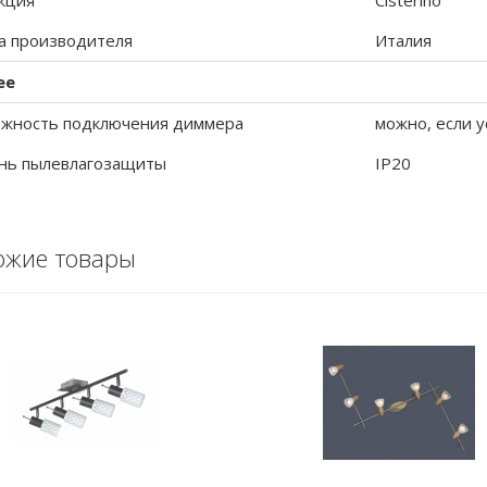
кция
Cisterino
а производителя
Италия
ее
жность подключения диммера
можно, если у
нь пылевлагозащиты
IP20
ожие товары