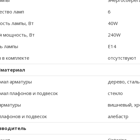
ампы
энергосбере
ество ламп
6
сть лампы, Вт
40W
 мощность, Вт
240W
ь лампы
E14
 в комплекте
отсутствуют
/материал
иал арматуры
дерево, сталь
иал плафонов и подвесок
стекло
арматуры
вишневый, хр
плафонов и подвесок
алебастр
зводитель