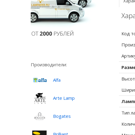
Хара
Хара
Код т
Произ
Артик
Производители:
Разм
Высот
Alfa
Ширин
Arte Lamp
Ламп
Тип л
Bogates
Колич
Brilliant