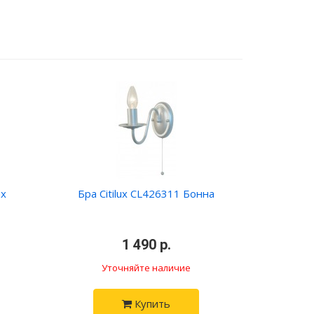
ux
Бра Citilux CL426311 Бонна
•
•
1 490 р.
•
Уточняйте наличие
Купить