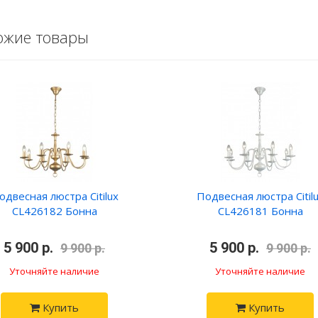
ожие товары
одвесная люстра Citilux
Подвесная люстра Citil
CL426182 Бонна
CL426181 Бонна
5 900 р.
•
•
5 900 р.
9 900 р.
9 900 р.
Уточняйте наличие
Уточняйте наличие
Купить
Купить