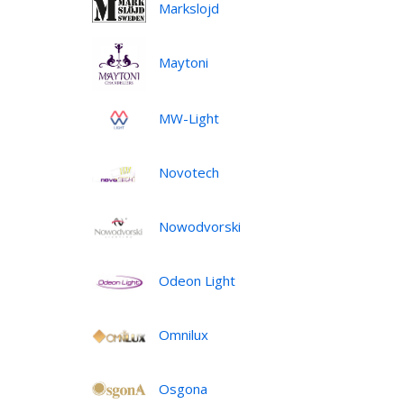
Markslojd
Maytoni
MW-Light
Novotech
Nowodvorski
Odeon Light
Omnilux
Osgona