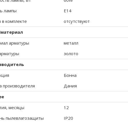
сть лампы, Вт
60W
ь лампы
E14
 в комплекте
отсутствуют
/материал
иал арматуры
металл
арматуры
золото
зводитель
кция
Бонна
а производителя
Дания
ее
тия, месяцы
12
нь пылевлагозащиты
IP20