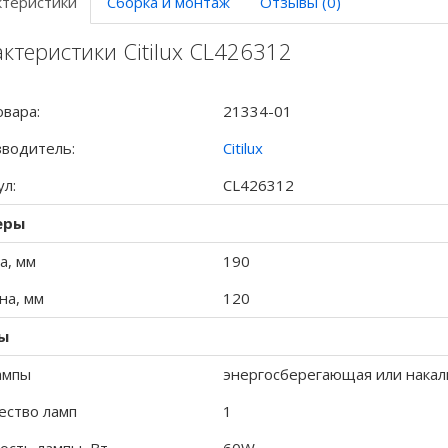
ктеристики
Сборка и монтаж
Отзывы (0)
ктеристики Citilux CL426312
овара:
21334-01
водитель:
Citilux
ул:
CL426312
еры
а, мм
190
а, мм
120
ы
ампы
энергосберегающая или накал
ество ламп
1