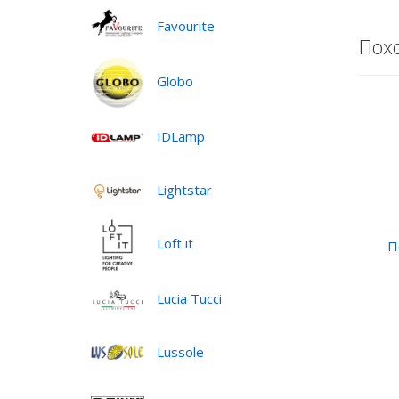
Favourite
Пох
Globo
IDLamp
Lightstar
Loft it
П
Lucia Tucci
•
Lussole