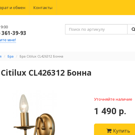
врат и обмен
Контакты
9:00
) 361-39-93
ите мне!
я
Бра
Бра Citilux CL426312 Бонна
 Citilux CL426312 Бонна
Уточняйте наличие
1 490 р.
Купить