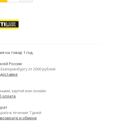
я на товар 1 год.
всей России
 Екатеринбургу от 2000 рублей
 доставке
ными, картой или онлайн
б оплате
врат
врата в течение 7 дней
 возврате и обмене