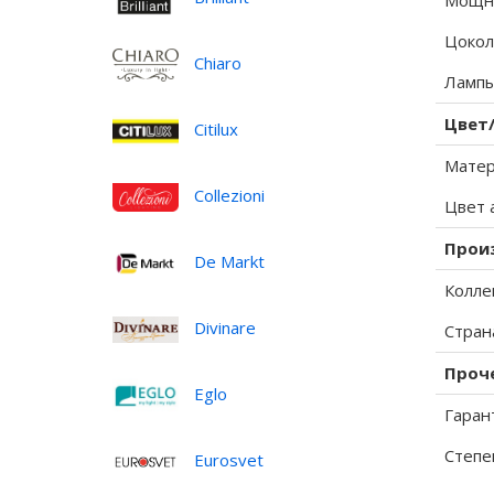
Мощно
Цокол
Chiaro
Лампы
Цвет
Citilux
Матер
Collezioni
Цвет 
Прои
De Markt
Колле
Divinare
Стран
Проч
Eglo
Гаран
Степе
Eurosvet