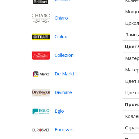
Колич
Мощно
Chiaro
Цокол
Лампы
Citilux
Цвет
Collezioni
Матер
Матер
De Markt
Цвет 
Divinare
Цвет 
Прои
Eglo
Колле
Стран
Eurosvet