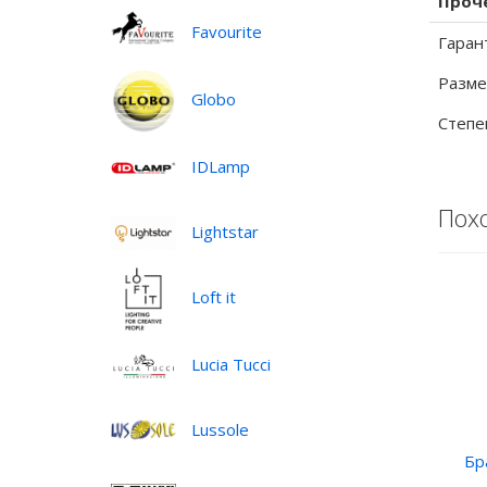
Проч
Favourite
Гаран
Разме
Globo
Степе
IDLamp
Пох
Lightstar
Loft it
Lucia Tucci
Lussole
Бр