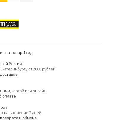
я на товар 1 год.
всей России
 Екатеринбургу от 2000 рублей
 доставке
ными, картой или онлайн
б оплате
врат
врата в течение 7 дней
 возврате и обмене