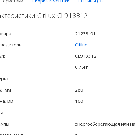
ктеристики
Сборка и монтаж
Отзывы (0)
ктеристики Citilux CL913312
овара:
21233-01
водитель:
Citilux
ул:
CL913312
0.75кг
еры
а, мм
280
а, мм
160
ы
ампы
энергосберегающая или на