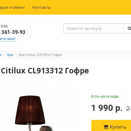
врат и обмен
Контакты
9:00
) 361-39-93
ите мне!
я
Бра
Бра Citilux CL913312 Гофре
 Citilux CL913312 Гофре
Есть на складе
1 990 р.
2
Купить