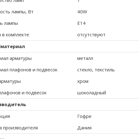
ество ламп
1
сть лампы, Вт
40W
ь лампы
E14
 в комплекте
отсутствуют
/материал
иал арматуры
металл
иал плафонов и подвесок
стекло, текстиль
арматуры
хром
плафонов и подвесок
шоколадный
зводитель
кция
Гофре
а производителя
Дания