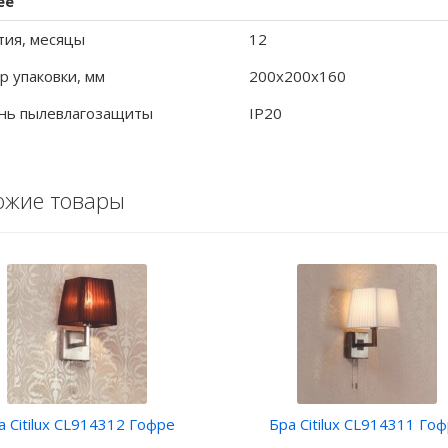
ее
тия, месяцы
12
р упаковки, мм
200x200x160
нь пылевлагозащиты
IP20
ожие товары
а Citilux CL914312 Гофре
Бра Citilux CL914311 Го