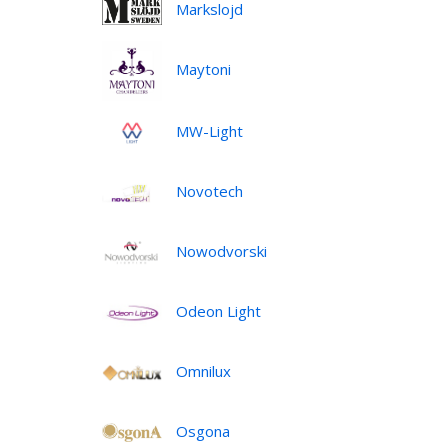
Markslojd
Maytoni
MW-Light
Novotech
Nowodvorski
Odeon Light
Omnilux
Osgona