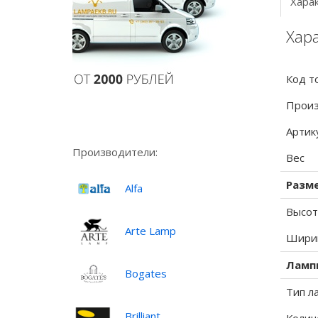
Хара
Хара
Код т
Произ
Артик
Производители:
Вес
Разм
Alfa
Высот
Arte Lamp
Ширин
Ламп
Bogates
Тип л
Brilliant