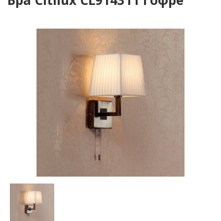
Бра Citilux CL914311 Гофре