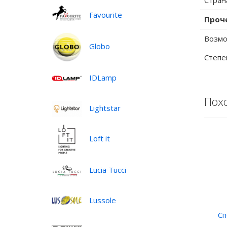
Стран
Favourite
Проч
Возмо
Globo
Степе
IDLamp
Пох
Lightstar
Loft it
Lucia Tucci
Lussole
Сп