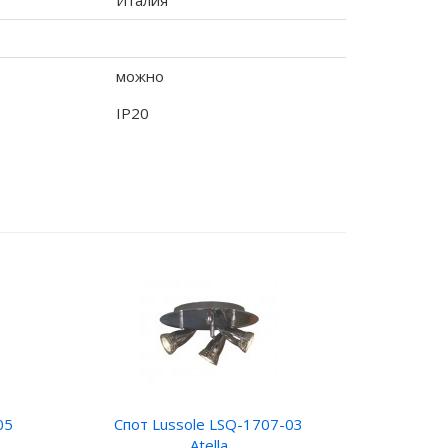
Италия
можно
IP20
05
Спот Lussole LSQ-1707-03
Atella