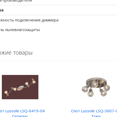
а производителя
ее
жность подключения диммера
нь пылевлагозащиты
ожие товары
от Lussole LSQ-6419-04
Спот Lussole LSQ-3607-
Cisterino
Treia