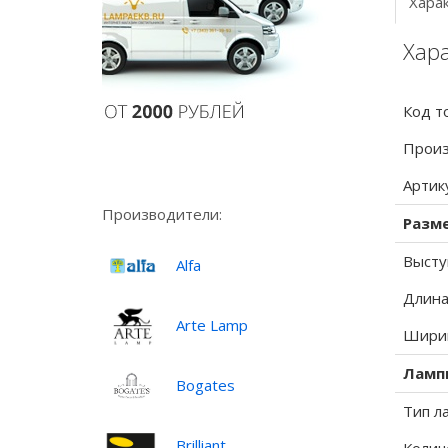
Хара
Хара
Код т
Произ
Артик
Производители:
Разм
Высту
Alfa
Длина
Arte Lamp
Ширин
Ламп
Bogates
Тип л
Brilliant