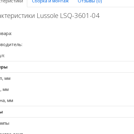
ктеристики
Сборка и монтаж
Отзывы (0)
ктеристики Lussole LSQ-3601-04
овара:
водитель:
ул:
еры
п, мм
, мм
а, мм
ы
ампы