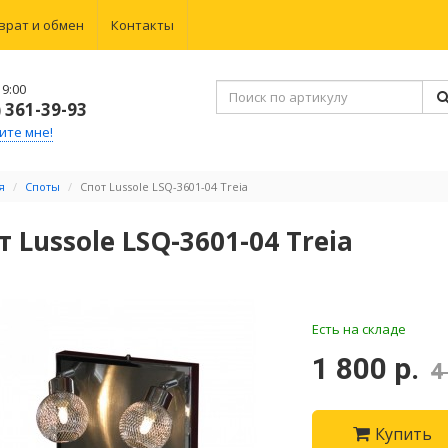
врат и обмен
Контакты
9:00
) 361-39-93
ите мне!
я
Споты
Спот Lussole LSQ-3601-04 Treia
т Lussole LSQ-3601-04 Treia
Есть на складе
1 800 р.
4
Купить