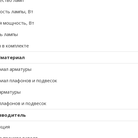
ество ламп
сть лампы, Вт
 мощность, Вт
ь лампы
 в комплекте
/материал
иал арматуры
иал плафонов и подвесок
арматуры
плафонов и подвесок
зводитель
кция