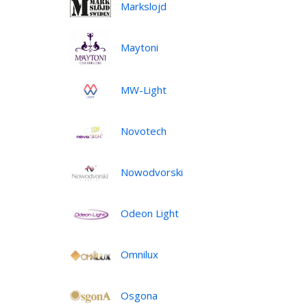
Markslojd
Maytoni
MW-Light
Novotech
Nowodvorski
Odeon Light
Omnilux
Osgona