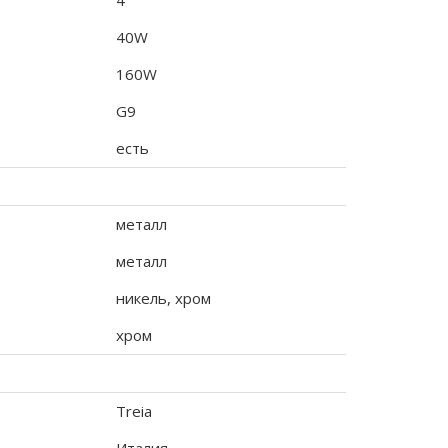
4
40W
160W
G9
есть
металл
металл
никель, хром
хром
Treia