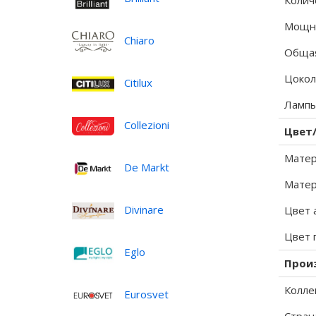
Колич
Мощно
Chiaro
Общая
Цокол
Citilux
Лампы
Collezioni
Цвет
Матер
De Markt
Матер
Divinare
Цвет 
Цвет 
Eglo
Прои
Колле
Eurosvet