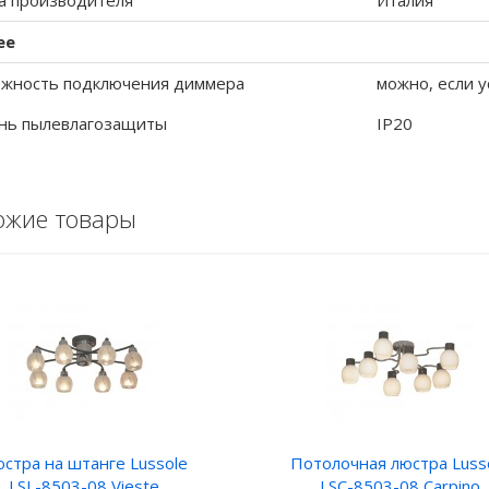
а производителя
Италия
ее
жность подключения диммера
можно, если у
нь пылевлагозащиты
IP20
ожие товары
стра на штанге Lussole
Потолочная люстра Luss
LSL-8503-08 Vieste
LSC-8503-08 Carpino