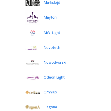
Markslojd
Maytoni
MW-Light
Novotech
Nowodvorski
Odeon Light
Omnilux
Osgona