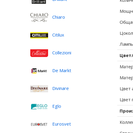
Колич
Мощно
Chiaro
Общая
Цокол
Citilux
Лампы
Collezioni
Цвет
Матер
De Markt
Матер
Divinare
Цвет 
Цвет 
Eglo
Прои
Колле
Eurosvet