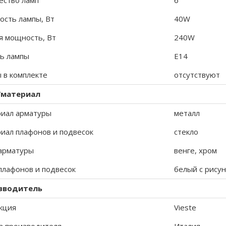
ество ламп
6
сть лампы, Вт
40W
 мощность, Вт
240W
ь лампы
E14
 в комплекте
отсутствуют
/материал
иал арматуры
металл
иал плафонов и подвесок
стекло
арматуры
венге, хром
плафонов и подвесок
белый с рису
зводитель
кция
Vieste