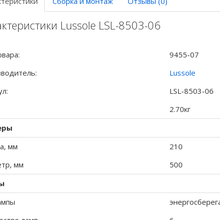
ктеристики
Сборка и монтаж
Отзывы (0)
ктеристики Lussole LSL-8503-06
овара:
9455-07
водитель:
Lussole
ул:
LSL-8503-06
2.70кг
еры
а, мм
210
тр, мм
500
ы
ампы
энергосбере