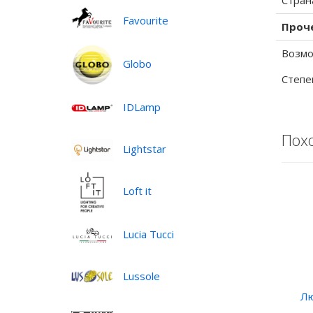
Стран
Favourite
Проч
Возмо
Globo
Степе
IDLamp
Пох
Lightstar
Loft it
Lucia Tucci
Lussole
Лю