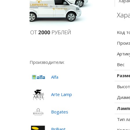
Хара
Хара
Код т
Произ
Артик
Производители:
Вес
Разм
Alfa
Высот
Arte Lamp
Диаме
Ламп
Bogates
Тип л
Brilliant