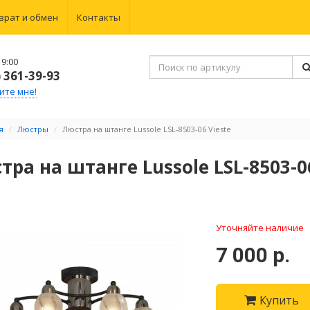
врат и обмен
Контакты
9:00
) 361-39-93
ите мне!
я
Люстры
Люстра на штанге Lussole LSL-8503-06 Vieste
тра на штанге Lussole LSL-8503-06
Уточняйте наличие
7 000 р.
Купить