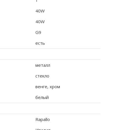
1
40W
40W
G9
есть
металл
стекло
венге, хром
белый
Rapallo