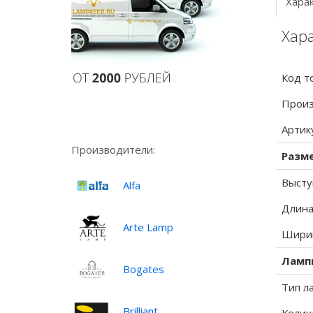
Хара
Хара
Код т
Произ
Артик
Производители:
Разм
Высту
Alfa
Длина
Arte Lamp
Ширин
Ламп
Bogates
Тип л
Brilliant