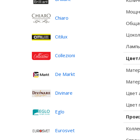
Колич
Мощно
Chiaro
Общая
Цокол
Citilux
Лампы
Collezioni
Цвет
Матер
De Markt
Матер
Divinare
Цвет 
Цвет 
Eglo
Прои
Колле
Eurosvet