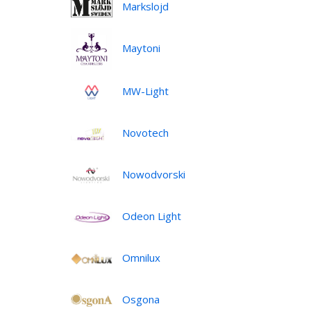
Markslojd
•
Maytoni
MW-Light
Novotech
Nowodvorski
Odeon Light
Omnilux
Osgona