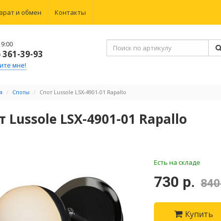
врат и обмен
Контакты
9:00
) 361-39-93
ите мне!
я
Споты
Спот Lussole LSX-4901-01 Rapallo
т Lussole LSX-4901-01 Rapallo
Есть на складе
730 р.
840
Купить