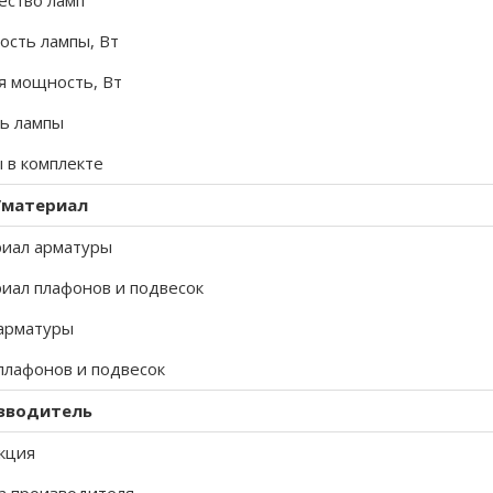
ество ламп
сть лампы, Вт
 мощность, Вт
ь лампы
 в комплекте
/материал
иал арматуры
иал плафонов и подвесок
арматуры
плафонов и подвесок
зводитель
кция