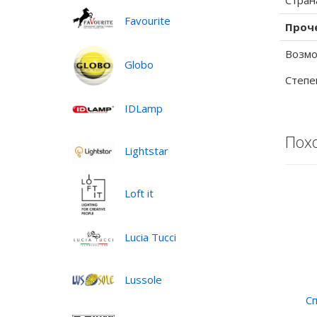
Стран
Favourite
Проч
Возмо
Globo
Степе
IDLamp
Пох
Lightstar
Loft it
Lucia Tucci
Lussole
Сп