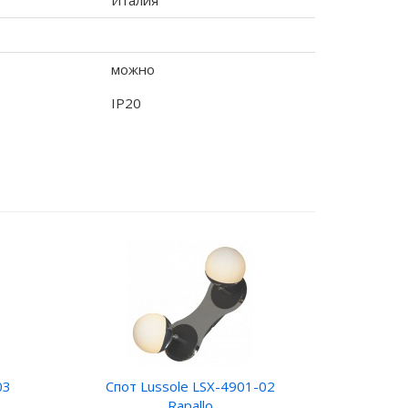
Италия
можно
IP20
03
Спот Lussole LSX-4901-02
Rapallo