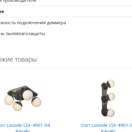
а производителя
ее
жность подключения диммера
нь пылевлагозащиты
ожие товары
от Lussole LSX-4901-04
Спот Lussole LSX-4901-
Rapallo
Rapallo