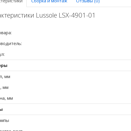
ктеристики
Сборка и монтаж
Отзывы (0)
ктеристики Lussole LSX-4901-01
овара:
водитель:
ул:
еры
п, мм
, мм
а, мм
ы
ампы